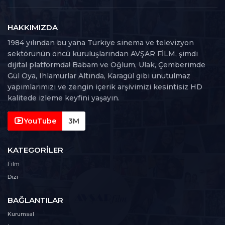
15. Bölüm
15
109 dk
HAKKIMIZDA
16. Bölüm
1984 yılından bu yana Türkiye sinema ve televizyon
16
78 dk
sektörünün öncü kuruluşlarından AVŞAR FİLM, şimdi
dijital platformda! Babam ve Oğlum, Ulak, Çemberimde
17. Bölüm
Gül Oya, Ihlamurlar Altında, Karagül gibi unutulmaz
17
90 dk
yapımlarımızı ve zengin içerik arşivimizi kesintisiz HD
kalitede izleme keyfini yaşayın.
18. Bölüm
18
103 dk
YouTube
3M
19. Bölüm
KATEGORILER
19
93 dk
Film
Dizi
20. Bölüm
20
91 dk
BAĞLANTILAR
21. Bölüm
Kurumsal
21