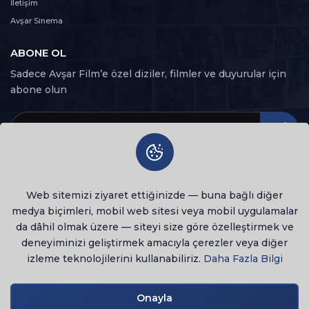
100 dk
İletişim
Avşar Sinema
22. Bölüm
22
100 dk
ABONE OL
Sadece Avşar Film’e özel diziler, filmler ve duyurular için
23. Bölüm
abone olun
23
102 dk
24. Bölüm
24
101 dk
25. Bölüm
25
Web sitemizi ziyaret ettiğinizde — buna bağlı diğer
101 dk
medya biçimleri, mobil web sitesi veya mobil uygulamalar
da dâhil olmak üzere — siteyi size göre özelleştirmek ve
26. Bölüm
26
deneyiminizi geliştirmek amacıyla çerezler veya diğer
117 dk
izleme teknolojilerini kullanabiliriz.
Daha Fazla Bilgi
© 2026 Tüm Hakları Saklıdır
27. Bölüm
lenovo notebook
27
114 dk
Onayla
Gizlilik Politikası
Kullanım Şartları