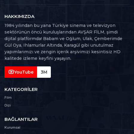
30. Bölüm
30
106 dk
HAKKIMIZDA
1984 yılından bu yana Türkiye sinema ve televizyon
31. Bölüm
sektörünün öncü kuruluşlarından AVŞAR FİLM, şimdi
31
117 dk
dijital platformda! Babam ve Oğlum, Ulak, Çemberimde
Gül Oya, Ihlamurlar Altında, Karagül gibi unutulmaz
32. Bölüm
yapımlarımızı ve zengin içerik arşivimizi kesintisiz HD
32
111 dk
kalitede izleme keyfini yaşayın.
33. Bölüm
YouTube
3M
33
94 dk
KATEGORILER
34. Bölüm
34
Film
92 dk
Dizi
35. Bölüm
35
BAĞLANTILAR
99 dk
Kurumsal