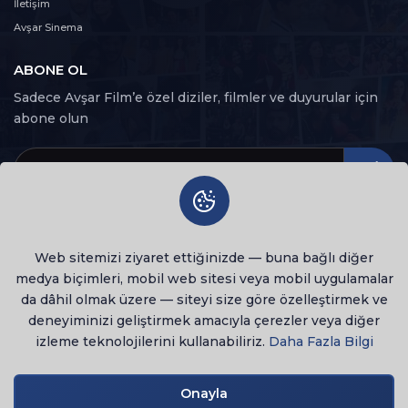
36. Bölüm
İletişim
36
91 dk
Avşar Sinema
ABONE OL
37. Bölüm
37
95 dk
Sadece Avşar Film’e özel diziler, filmler ve duyurular için
abone olun
Web sitemizi ziyaret ettiğinizde — buna bağlı diğer
medya biçimleri, mobil web sitesi veya mobil uygulamalar
da dâhil olmak üzere — siteyi size göre özelleştirmek ve
deneyiminizi geliştirmek amacıyla çerezler veya diğer
izleme teknolojilerini kullanabiliriz.
Daha Fazla Bilgi
© 2026 Tüm Hakları Saklıdır
lenovo notebook
Onayla
Gizlilik Politikası
Kullanım Şartları