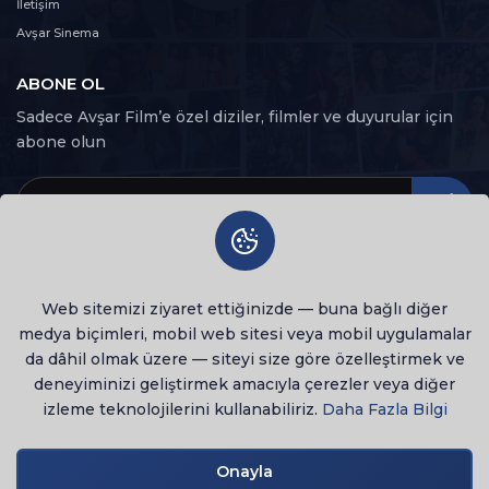
31. Bölüm
İletişim
31
117 dk
Avşar Sinema
ABONE OL
32. Bölüm
32
111 dk
Sadece Avşar Film’e özel diziler, filmler ve duyurular için
abone olun
33. Bölüm
33
94 dk
34. Bölüm
34
92 dk
Web sitemizi ziyaret ettiğinizde — buna bağlı diğer
35. Bölüm
35
medya biçimleri, mobil web sitesi veya mobil uygulamalar
99 dk
da dâhil olmak üzere — siteyi size göre özelleştirmek ve
deneyiminizi geliştirmek amacıyla çerezler veya diğer
36. Bölüm
36
izleme teknolojilerini kullanabiliriz.
Daha Fazla Bilgi
91 dk
© 2026 Tüm Hakları Saklıdır
lenovo notebook
37. Bölüm
Onayla
Gizlilik Politikası
Kullanım Şartları
37