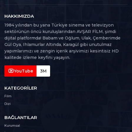
25. Bölüm
25
101 dk
HAKKIMIZDA
1984 yılından bu yana Türkiye sinema ve televizyon
26. Bölüm
sektörünün öncü kuruluşlarından AVŞAR FİLM, şimdi
26
117 dk
dijital platformda! Babam ve Oğlum, Ulak, Çemberimde
Gül Oya, Ihlamurlar Altında, Karagül gibi unutulmaz
27. Bölüm
yapımlarımızı ve zengin içerik arşivimizi kesintisiz HD
27
114 dk
kalitede izleme keyfini yaşayın.
28. Bölüm
YouTube
3M
28
104 dk
KATEGORILER
29. Bölüm
29
Film
123 dk
Dizi
30. Bölüm
30
BAĞLANTILAR
106 dk
Kurumsal