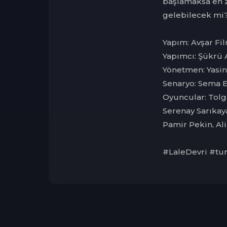
başlamaksa en zo
gelebilecek mi
Yapım: Avşar Fi
Yapımcı: Şükrü 
Yönetmen: Yasin
Senaryo: Sema 
Oyuncular: Tolg
Serenay Sarıkay
Pamir Pekin, Al
#LaleDevri #tu