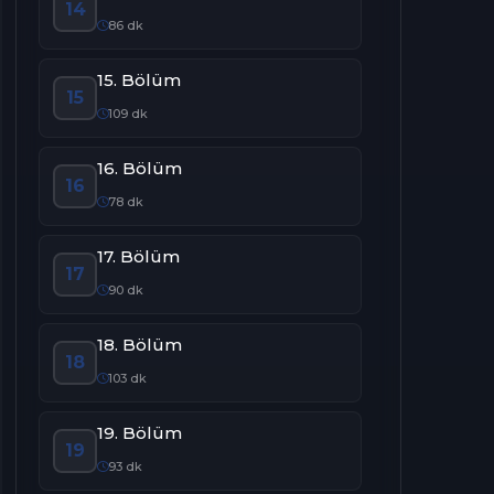
14
86 dk
15. Bölüm
15
109 dk
16. Bölüm
16
78 dk
17. Bölüm
17
90 dk
18. Bölüm
18
103 dk
19. Bölüm
19
93 dk