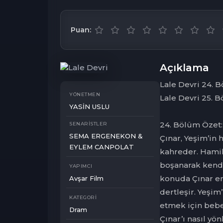
Puan:
Açıklama
Lale Devri 24. 
YÖNETMEN
Lale Devri 25. 
YASİN USLU
24. Bölüm Özet:
SENARISTLER
SEMA ERGENEKON &
Çınar, Yeşim’in
EYLEM CANPOLAT
kahreder. Hamil
boşanarak kendi
YAPIMCI
konuda Çınar en
Avşar Film
dertleşir. Yeşim
KATEGORI
etmek için beb
Dram
Çınar’ı nasıl yö