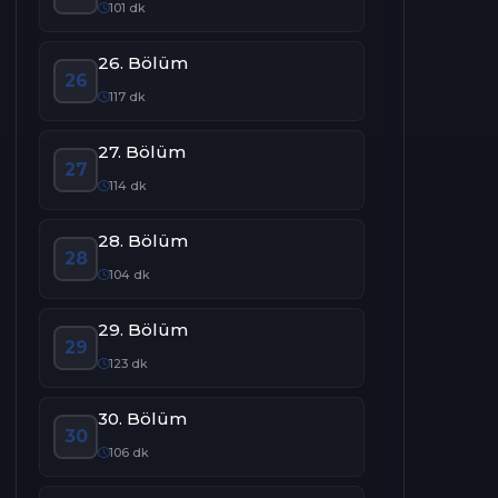
101 dk
26. Bölüm
26
117 dk
27. Bölüm
27
114 dk
28. Bölüm
28
104 dk
29. Bölüm
29
123 dk
30. Bölüm
30
106 dk