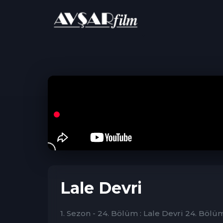
ANA SAYFA
Dram
Lale Devri
Lale Devri
1. Sezon - 24. Bölüm : Lale Devri 24. Bölü