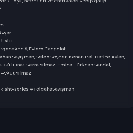
ru... Aşk, nefretleri ve entrikaları yenip galip
?
lm
Avşar
 Uslu
Ergenekon & Eylem Canpolat
ahan Sayışman, Selen Soyder, Kenan Bal, Hatice Aslan,
a, Gül Onat, Serra Yılmaz, Emina Türkcan Sandal,
i Aykut Yılmaz
rkishtvseries #TolgahaSayışman