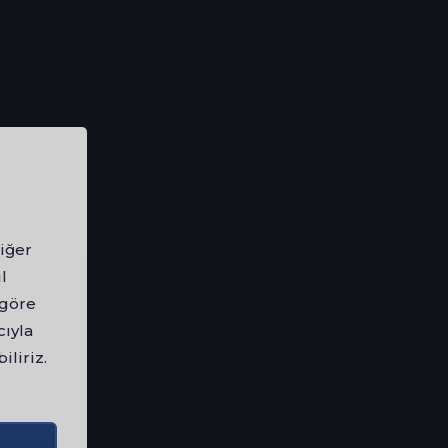
iğer
l
 göre
cıyla
iliriz.