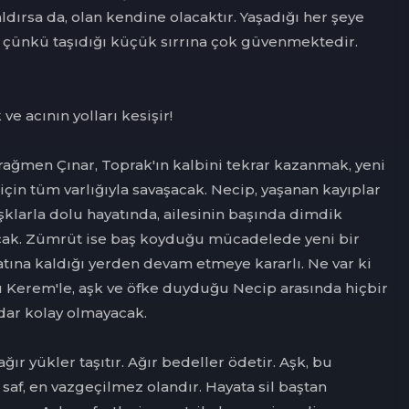
aldırsa da, olan kendine olacaktır. Yaşadığı her şeye
, çünkü taşıdığı küçük sırrına çok güvenmektedir.
e acının yolları kesişir!
ağmen Çınar, Toprak'ın kalbini tekrar kazanmak, yeni
için tüm varlığıyla savaşacak. Necip, yaşanan kayıplar
şklarla dolu hayatında, ailesinin başında dimdik
cak. Zümrüt ise baş koyduğu mücadelede yeni bir
atına kaldığı yerden devam etmeye kararlı. Ne var ki
u Kerem'le, aşk ve öfke duyduğu Necip arasında hiçbir
ar kolay olmayacak.
ğır yükler taşıtır. Ağır bedeller ödetir. Aşk, bu
af, en vazgeçilmez olandır. Hayata sil baştan