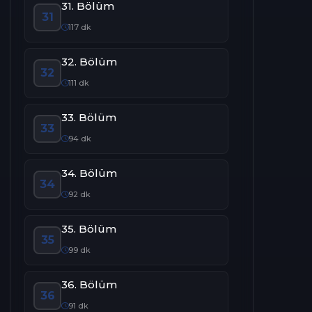
31. Bölüm
31
117 dk
32. Bölüm
32
111 dk
33. Bölüm
33
94 dk
34. Bölüm
34
92 dk
35. Bölüm
35
99 dk
36. Bölüm
36
91 dk