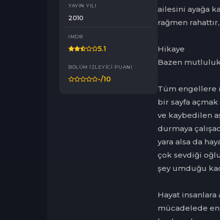
YAYIN YILI
ailesini ayağa k
2010
rağmen rahattır
IMDB
Hikaye
5.1
Bazen mutluluk v
BÖLÜM İZLEYICI PUANI
-
/10
Tüm engellere r
bir sayfa açmak 
ve kaybedilen a
durmaya çalışa
yara alsa da hay
çok sevdiği oğl
şey umduğu kad
Hayat insanlara a
mücadelede en s