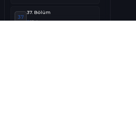
37. Bölüm
37
95 dk
Dizi
Dizi