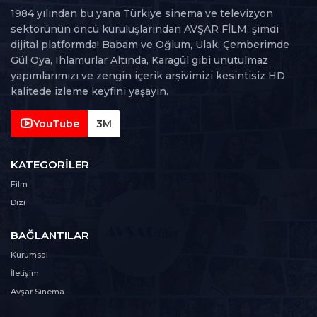
1984 yılından bu yana Türkiye sinema ve televizyon
sektörünün öncü kuruluşlarından AVŞAR FİLM, şimdi
dijital platformda! Babam ve Oğlum, Ulak, Çemberimde
Gül Oya, Ihlamurlar Altında, Karagül gibi unutulmaz
yapımlarımızı ve zengin içerik arşivimizi kesintisiz HD
kalitede izleme keyfini yaşayın.
YouTube
3M
KATEGORILER
Film
Dizi
BAĞLANTILAR
Kurumsal
İletişim
Avşar Sinema