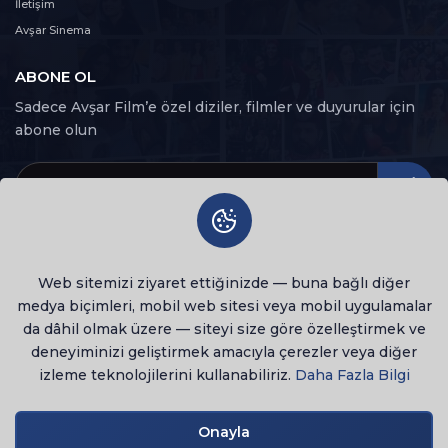
68. Bölüm
İletişim
68
97 dk
Avşar Sinema
ABONE OL
69. Bölüm
69
90 dk
Sadece Avşar Film’e özel diziler, filmler ve duyurular için
abone olun
70. Bölüm
70
83 dk
71. Bölüm
71
91 dk
Web sitemizi ziyaret ettiğinizde — buna bağlı diğer
72. Bölüm
72
medya biçimleri, mobil web sitesi veya mobil uygulamalar
94 dk
da dâhil olmak üzere — siteyi size göre özelleştirmek ve
deneyiminizi geliştirmek amacıyla çerezler veya diğer
73. Bölüm
73
izleme teknolojilerini kullanabiliriz.
Daha Fazla Bilgi
94 dk
© 2026 Tüm Hakları Saklıdır
lenovo notebook
74. Bölüm
Onayla
Gizlilik Politikası
Kullanım Şartları
74