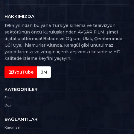
62. Bölüm
62
100 dk
HAKKIMIZDA
1984 yılından bu yana Türkiye sinema ve televizyon
63. Bölüm
sektörünün öncü kuruluşlarından AVŞAR FİLM, şimdi
63
109 dk
dijital platformda! Babam ve Oğlum, Ulak, Çemberimde
Gül Oya, Ihlamurlar Altında, Karagül gibi unutulmaz
64. Bölüm
yapımlarımızı ve zengin içerik arşivimizi kesintisiz HD
64
102 dk
kalitede izleme keyfini yaşayın.
65. Bölüm
YouTube
3M
65
94 dk
KATEGORILER
66. Bölüm
66
Film
102 dk
Dizi
67. Bölüm
67
BAĞLANTILAR
112 dk
Kurumsal