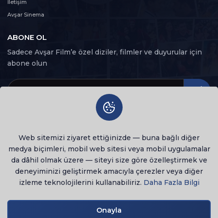
114. Bölüm
İletişim
114
99 dk
Avşar Sinema
ABONE OL
115. Bölüm
115
94 dk
Sadece Avşar Film’e özel diziler, filmler ve duyurular için
abone olun
116. Bölüm
116
100 dk
117. Bölüm
117
104 dk
Web sitemizi ziyaret ettiğinizde — buna bağlı diğer
medya biçimleri, mobil web sitesi veya mobil uygulamalar
da dâhil olmak üzere — siteyi size göre özelleştirmek ve
deneyiminizi geliştirmek amacıyla çerezler veya diğer
izleme teknolojilerini kullanabiliriz.
Daha Fazla Bilgi
© 2026 Tüm Hakları Saklıdır
lenovo notebook
Onayla
Gizlilik Politikası
Kullanım Şartları