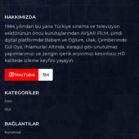
108. Bölüm
108
105 dk
HAKKIMIZDA
1984 yılından bu yana Türkiye sinema ve televizyon
109. Bölüm
sektörünün öncü kuruluşlarından AVŞAR FİLM, şimdi
109
112 dk
dijital platformda! Babam ve Oğlum, Ulak, Çemberimde
Gül Oya, Ihlamurlar Altında, Karagül gibi unutulmaz
110. Bölüm
yapımlarımızı ve zengin içerik arşivimizi kesintisiz HD
110
106 dk
kalitede izleme keyfini yaşayın.
111. Bölüm
YouTube
3M
111
109 dk
KATEGORILER
112. Bölüm
112
Film
98 dk
Dizi
113. Bölüm
113
BAĞLANTILAR
101 dk
Kurumsal