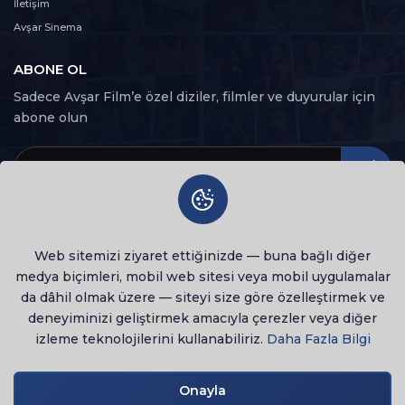
27. Bölüm
İletişim
27
114 dk
Avşar Sinema
ABONE OL
28. Bölüm
28
104 dk
Sadece Avşar Film’e özel diziler, filmler ve duyurular için
abone olun
29. Bölüm
29
123 dk
30. Bölüm
30
106 dk
Web sitemizi ziyaret ettiğinizde — buna bağlı diğer
31. Bölüm
31
medya biçimleri, mobil web sitesi veya mobil uygulamalar
117 dk
da dâhil olmak üzere — siteyi size göre özelleştirmek ve
deneyiminizi geliştirmek amacıyla çerezler veya diğer
32. Bölüm
32
izleme teknolojilerini kullanabiliriz.
Daha Fazla Bilgi
111 dk
© 2026 Tüm Hakları Saklıdır
lenovo notebook
33. Bölüm
Onayla
Gizlilik Politikası
Kullanım Şartları
33