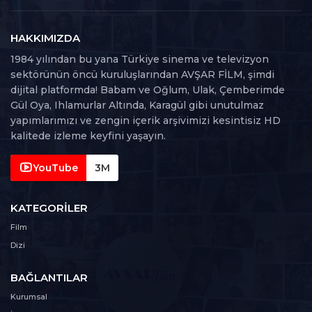
21. Bölüm
21
100 dk
HAKKIMIZDA
1984 yılından bu yana Türkiye sinema ve televizyon
22. Bölüm
sektörünün öncü kuruluşlarından AVŞAR FİLM, şimdi
22
100 dk
dijital platformda! Babam ve Oğlum, Ulak, Çemberimde
Gül Oya, Ihlamurlar Altında, Karagül gibi unutulmaz
23. Bölüm
yapımlarımızı ve zengin içerik arşivimizi kesintisiz HD
23
102 dk
kalitede izleme keyfini yaşayın.
24. Bölüm
YouTube
3M
24
101 dk
KATEGORILER
25. Bölüm
25
Film
101 dk
Dizi
26. Bölüm
26
BAĞLANTILAR
117 dk
Kurumsal