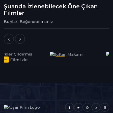
Şuanda İzlenebilecek Öne Çıkan
Filmler
37. Bölüm
37
95 dk
Bunları Beğenebilirsiniz
Dizi
Dizi