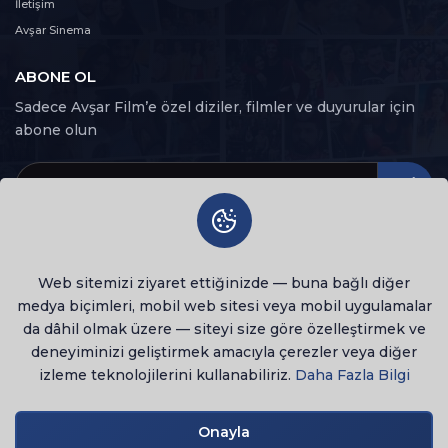
İletişim
Avşar Sinema
ABONE OL
Sadece Avşar Film’e özel diziler, filmler ve duyurular için
abone olun
Web sitemizi ziyaret ettiğinizde — buna bağlı diğer
medya biçimleri, mobil web sitesi veya mobil uygulamalar
da dâhil olmak üzere — siteyi size göre özelleştirmek ve
deneyiminizi geliştirmek amacıyla çerezler veya diğer
izleme teknolojilerini kullanabiliriz.
Daha Fazla Bilgi
© 2026 Tüm Hakları Saklıdır
lenovo notebook
Onayla
Gizlilik Politikası
Kullanım Şartları