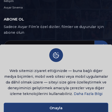
İletişim
Avşar Sinema
ABONE OL
Sadece Avşar Film’e özel diziler, filmler ve duyurular için
abone olun
Web sitemizi ziyaret ettiğinizde — buna bağlı diğer
medya biçimleri, mobil web sitesi veya mobil uygulamalar
da dâhil olmak üzere — siteyi size göre özelleştirmek ve
deneyiminizi geliştirmek amacıyla çerezler veya diğer
izleme teknolojilerini kullanabiliriz.
Daha Fazla Bilgi
© 2026 Tüm Hakları Saklıdır
lenovo notebook
Onayla
Gizlilik Politikası
Kullanım Şartları