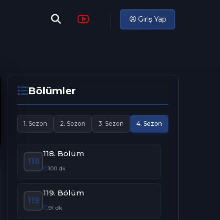
Giriş Yap
Bölümler
1. Sezon
2. Sezon
3. Sezon
4. Sezon
118. Bölüm
118
100 dk
119. Bölüm
119
91 dk