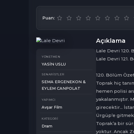
Puan:
Açıklama
Lale Devri 120.
YÖNETMEN
Lale Devri 121.
YASİN USLU
120. Bölüm Özet
SENARISTLER
SEMA ERGENEKON &
Toprak hiç tanı
EYLEM CANPOLAT
hemen polisi ara
yakalanmıştır. 
YAPIMCI
girecektir... İs
Avşar Film
Ürgüp’e gitmek i
KATEGORI
Toprak’a bir sürp
Dram
yoktur. Ancak Z