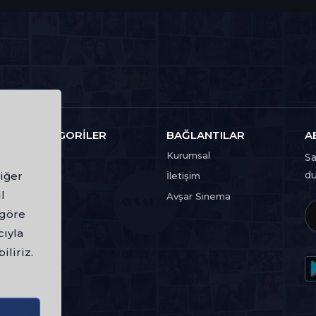
KATEGORILER
BAĞLANTILAR
A
Film
Kurumsal
Sa
du
iğer
Dizi
İletişim
l
Avşar Sinema
 göre
cıyla
iliriz.