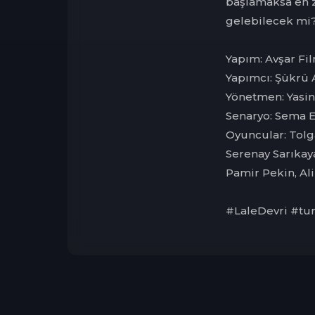
başlamaksa en zo
gelebilecek mi
Yapım: Avşar Fi
Yapımcı: Şükrü 
Yönetmen: Yasin
Senaryo: Sema 
Oyuncular: Tolg
Serenay Sarıkay
Pamir Pekin, Al
#LaleDevri #tu