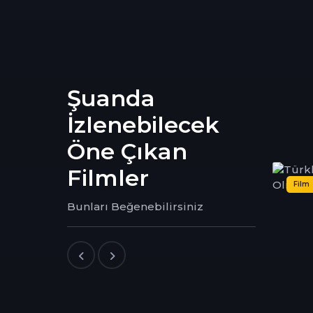
Şuanda
İzlenebilecek
Öne Çıkan
Filmler
Film
Dizi
Bunları Beğenebilirsiniz