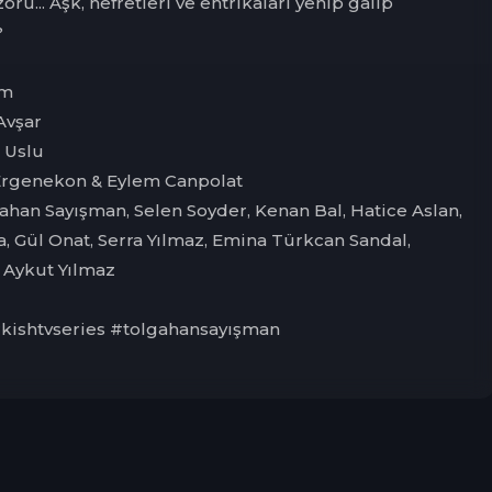
ru... Aşk, nefretleri ve entrikaları yenip galip
?
lm
Avşar
 Uslu
Ergenekon & Eylem Canpolat
ahan Sayışman, Selen Soyder, Kenan Bal, Hatice Aslan,
a, Gül Onat, Serra Yılmaz, Emina Türkcan Sandal,
i Aykut Yılmaz
rkishtvseries #tolgahansayışman