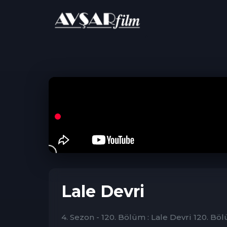
ANA SAYFA
Dram
Lale Devri
Lale Devri
4. Sezon - 120. Bölüm : Lale Devri 120. Bö