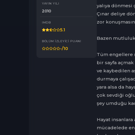
YAYIN YILI
yalıya dönmesi ç
2010
Çınar deliye dön
zor konuşmasını 
IMDB
5.1
Bazen mutluluk v
BÖLÜM İZLEYICI PUANI
-
/10
Tüm engellere r
bir sayfa açmak 
ve kaybedilen a
durmaya çalışa
yara alsa da hay
çok sevdiği oğl
şey umduğu kad
Hayat insanlara a
mücadelede en s