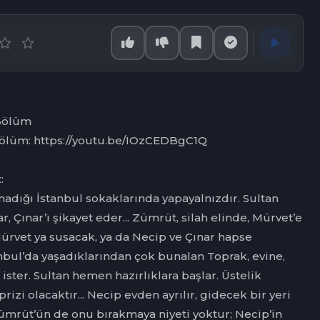
 Bölüm
 Bölüm: https://youtu.be/IOzCEDBgC1Q
:
madığı İstanbul sokaklarında yapayalnızdır. Sultan
r, Çınar’ı şikayet eder... Zümrüt, silah elinde, Mürvet’e
Mürvet ya susacak, ya da Necip ve Çınar hapse
tanbul’da yaşadıklarından çok bunalan Toprak, evine,
ster. Sultan hemen hazırlıklara başlar. Üstelik
rizi olacaktır... Necip evden ayrılır, gidecek bir yeri
ümrüt’ün de onu bırakmaya niyeti yoktur; Necip’in