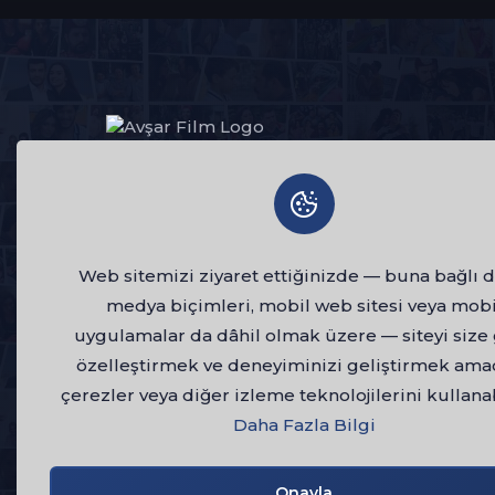
HAKKIMIZDA
1984 yılından bu yana Türkiye sinema ve
televizyon sektörünün öncü kuruluşlarından
Web sitemizi ziyaret ettiğinizde — buna bağlı d
AVŞAR FİLM, şimdi dijital platformda! Babam ve
medya biçimleri, mobil web sitesi veya mobi
Oğlum, Ulak, Çemberimde Gül Oya, Ihlamurlar
uygulamalar da dâhil olmak üzere — siteyi size
Altında, Karagül gibi unutulmaz yapımlarımızı ve
özelleştirmek ve deneyiminizi geliştirmek ama
zengin içerik arşivimizi kesintisiz HD kalitede
izleme keyfini yaşayın.
çerezler veya diğer izleme teknolojilerini kullanab
Daha Fazla Bilgi
YouTube
3M
Onayla