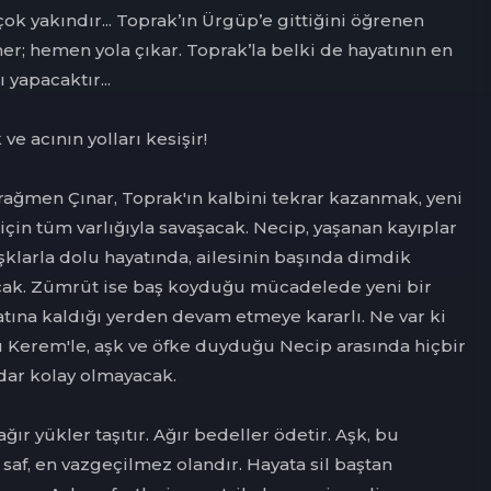
ok yakındır... Toprak’ın Ürgüp’e gittiğini öğrenen
er; hemen yola çıkar. Toprak’la belki de hayatının en
yapacaktır...
e acının yolları kesişir!
ağmen Çınar, Toprak'ın kalbini tekrar kazanmak, yeni
için tüm varlığıyla savaşacak. Necip, yaşanan kayıplar
şklarla dolu hayatında, ailesinin başında dimdik
cak. Zümrüt ise baş koyduğu mücadelede yeni bir
atına kaldığı yerden devam etmeye kararlı. Ne var ki
u Kerem'le, aşk ve öfke duyduğu Necip arasında hiçbir
ar kolay olmayacak.
ğır yükler taşıtır. Ağır bedeller ödetir. Aşk, bu
af, en vazgeçilmez olandır. Hayata sil baştan