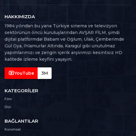
115. Bölüm
115
94 dk
HAKKIMIZDA
1984 yılından bu yana Türkiye sinema ve televizyon
116. Bölüm
sektörünün öncü kuruluşlarından AVŞAR FİLM, şimdi
116
100 dk
dijital platformda! Babam ve Oğlum, Ulak, Çemberimde
Gül Oya, Ihlamurlar Altında, Karagül gibi unutulmaz
117. Bölüm
yapımlarımızı ve zengin içerik arşivimizi kesintisiz HD
117
104 dk
kalitede izleme keyfini yaşayın.
YouTube
3M
KATEGORILER
Film
Dizi
BAĞLANTILAR
Kurumsal