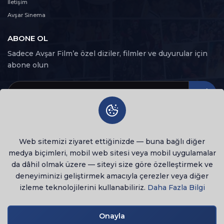
İletişim
Avşar Sinema
ABONE OL
Sadece Avşar Film’e özel diziler, filmler ve duyurular için
abone olun
Web sitemizi ziyaret ettiğinizde — buna bağlı diğer
medya biçimleri, mobil web sitesi veya mobil uygulamalar
da dâhil olmak üzere — siteyi size göre özelleştirmek ve
deneyiminizi geliştirmek amacıyla çerezler veya diğer
izleme teknolojilerini kullanabiliriz.
Daha Fazla Bilgi
© 2026 Tüm Hakları Saklıdır
lenovo notebook
Onayla
Gizlilik Politikası
Kullanım Şartları