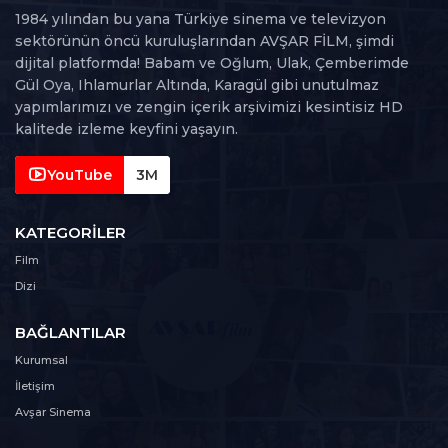
1984 yılından bu yana Türkiye sinema ve televizyon
sektörünün öncü kuruluşlarından AVŞAR FİLM, şimdi
dijital platformda! Babam ve Oğlum, Ulak, Çemberimde
Gül Oya, Ihlamurlar Altında, Karagül gibi unutulmaz
yapımlarımızı ve zengin içerik arşivimizi kesintisiz HD
kalitede izleme keyfini yaşayın.
YouTube
3M
KATEGORILER
Film
Dizi
BAĞLANTILAR
Kurumsal
İletişim
Avşar Sinema