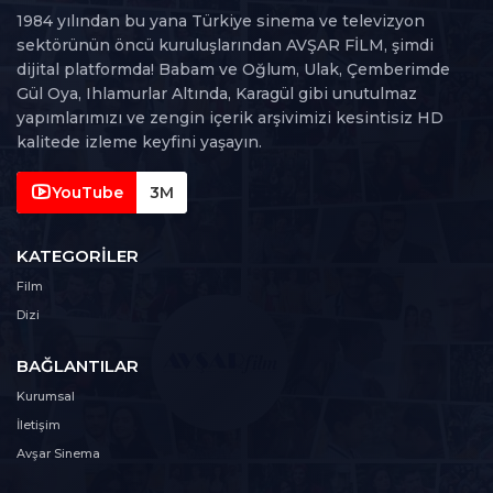
1984 yılından bu yana Türkiye sinema ve televizyon
50. Bölüm
sektörünün öncü kuruluşlarından AVŞAR FİLM, şimdi
50
171 dk
dijital platformda! Babam ve Oğlum, Ulak, Çemberimde
Gül Oya, Ihlamurlar Altında, Karagül gibi unutulmaz
yapımlarımızı ve zengin içerik arşivimizi kesintisiz HD
kalitede izleme keyfini yaşayın.
YouTube
3M
KATEGORILER
Film
Dizi
BAĞLANTILAR
Kurumsal
İletişim
Avşar Sinema