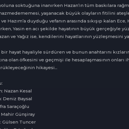
 yoluna soktuğuna inanırken Hazan’ın tüm baskılara rağmen
ı hazmedememesi, yaşanacak büyük olayların fitilini ateşle
kı ve Hazım’a duyduğu vefanın arasında sıkışıp kalan Ece
ırken, Yasin en acı şekilde hayatının büyük gerçeğiyle yüz
zan ve Yağız ise, kendilerini hayatlarının yüzleşmesini y
ir hayat hayaliyle sürdüren ve bunun anahtarını kızların
na olan öfkesini ve geçmişi ile hesaplaşmasının onları i
ürükleyeceğinin hikayesi...
:
n: Nazan Kesal
: Deniz Baysal
fra Saraçoğlu
Mahir Günşiray
 Gülsen Tuncer