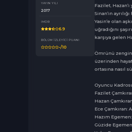
YAYIN YILI
Fazilet, Hazan’ı
2017
Sinan’ın ayrılığ
Yasin’e olan aş
IMDB
6.9
uğradığını şaşır
karşıya gelen Ha
BÖLÜM İZLEYICI PUANI
-
/10
Ömrünü zengin b
üzerinden hayatı
ortasına nasıl s
Oyuncu Kadrosu
Fazilet Çamkıra
Hazan Çamkıran
Ece Çamkıran: A
Hazım Egemen: 
Güzide Egemen: