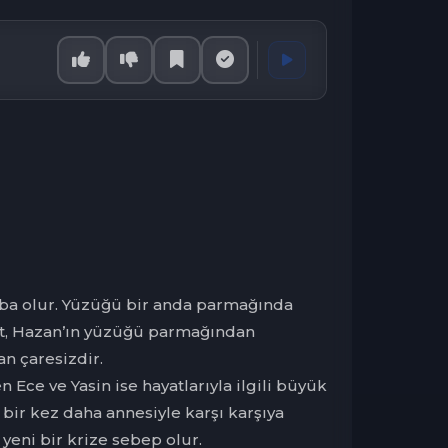
bomba olur. Yüzüğü bir anda parmağında
let, Hazan’ın yüzüğü parmağından
an çaresizdir.
Ece ve Yasin ise hayatlarıyla ilgili büyük
i bir kez daha annesiyle karşı karşıya
yeni bir krize sebep olur.