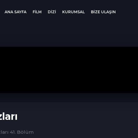
ızları
ANA SAYFA
FİLM
DİZİ
KURUMSAL
BİZE ULAŞIN
ları
zları 41. Bölüm