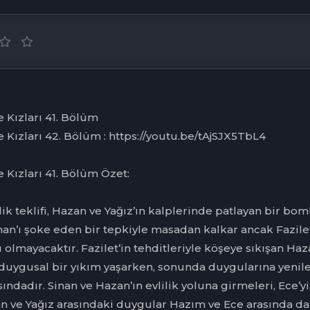
 Kızları 41. Bölüm
 Kızları 42. Bölüm : https://youtu.be/tAjSJX5TbL4
 Kızları 41. Bölüm Özet:
ilik teklifi, Hazan ve Yağız’ın kalplerinde patlayan bir 
nan’ı şoke eden bir tepkiyle masadan kalkar ancak Fazi
 olmayacaktır. Fazilet’in tehditleriyle köşeye sıkışan Haz
duygusal bir yıkım yaşarken, sonunda duygularına yenilen 
ındadır. Sinan ve Hazan’ın evlilik yoluna girmeleri, Ece’y
n ve Yağız arasındaki duygular Hazım ve Ece arasında da 