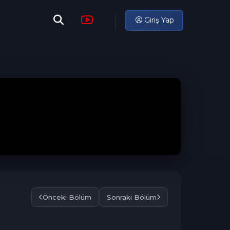
Giriş Yap
Önceki Bölüm
Sonraki Bölüm