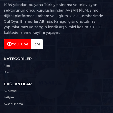
1984 yılından bu yana Türkiye sinema ve televizyon
39. Bölüm
sektörünün öncü kuruluşlarından AVŞAR FİLM, şimdi
39
142 dk
dijital platformda! Babam ve Oğlum, Ulak, Çemberimde
Gül Oya, Ihlamurlar Altında, Karagül gibi unutulmaz
40. Bölüm
yapımlarımızı ve zengin içerik arşivimizi kesintisiz HD
40
161 dk
kalitede izleme keyfini yaşayın.
41. Bölüm
YouTube
3M
41
165 dk
KATEGORILER
42. Bölüm
42
Film
160 dk
Dizi
43. Bölüm
43
BAĞLANTILAR
154 dk
Kurumsal
44. Bölüm
İletişim
44
156 dk
Avşar Sinema