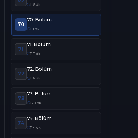
118 dk
70. Bölüm
70
111 dk
71. Bölüm
71
117 dk
72. Bölüm
72
116 dk
73. Bölüm
73
120 dk
74. Bölüm
74
114 dk