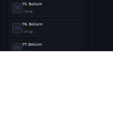
75. Bölüm
75
115 dk
76. Bölüm
76
117 dk
77. Bölüm
77
119 dk