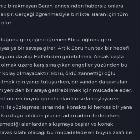
lnız bırakmayan Baran, annesinden habersiz onlara
lışır. Gerçeği öğrenmesiyle birlikte, Baran için tüm
 olur.
lduğunu gerçeğini öğrenen Ebru, oğlunu geri
ıyasıya bir savaşa girer. Artık Ebru’nun tek bir hedefi
cuğunu da alıp Halfeti’den gidebilmek. Ancak başta
 olmak üzere karşısına çıkan engeller yüzünden bu
 kolay olmayacaktır. Ebru, öldü zannettiği oğlu
ilmek için yanıp tutuşurken, bir yandan da savrulan
nı yeniden bir araya getirebilmek için mücadele eder.
yatının en büyük günahı olan bu sırla başlayan ve
ı ile yüzleşmesi sırasında, konakta ki herkes bir yana
, kurduğu intikam planını adım adım ilerletirken,
emediği alanlardan sıkışmaya başlar ve konak
 savaş silahı olacağı bu mücadelede en büyük zaafı ile