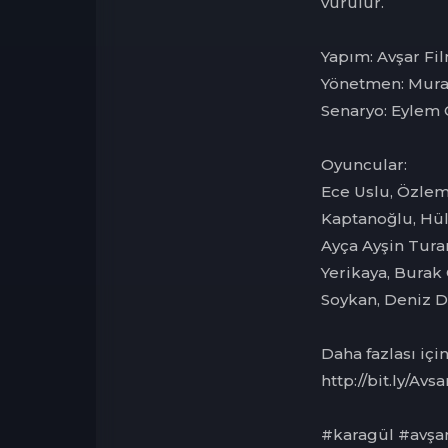
vurulur.
Yapım: Avşar Fi
Yönetmen: Mura
Senaryo: Eylem
Oyuncular:
Ece Uslu, Özlem
Kaptanoğlu, Hüly
Ayça Ayşin Turan
Yerikaya, Burak 
Soykan, Deniz 
Daha fazlası iç
http://bit.ly/Av
#karagül #avşar