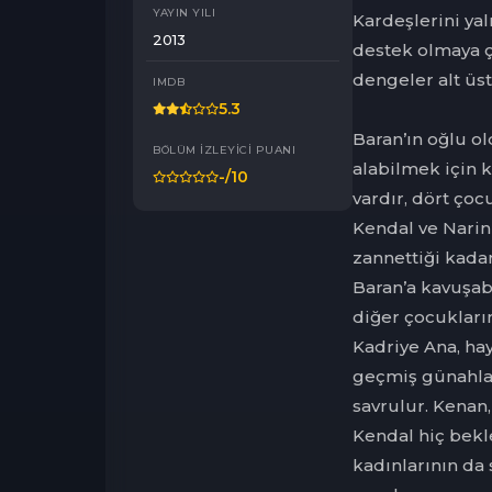
YAYIN YILI
Kardeşlerini ya
2013
destek olmaya ça
dengeler alt üst
IMDB
5.3
Baran’ın oğlu o
BÖLÜM İZLEYICI PUANI
alabilmek için k
-
/10
vardır, dört ço
Kendal ve Narin
zannettiği kadar
Baran’a kavuşab
diğer çocukları
Kadriye Ana, ha
geçmiş günahlar
savrulur. Kenan
Kendal hiç bekl
kadınlarının da