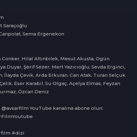
lm
t Saraçoğlu
 Canpolat, Sema Ergenekon
 Conker, Hilal Altınbilek, Mesut Akusta, Ogün
a Duyar, Şerif Sezer, Mert Yazıcıoğlu, Sevda Erginci,
, İlayda Çevik, Arda Erkuran, Can Atak, Turan Selçuk
Çelik, Eser Karabil, Su Olgaç, Açelya Elmas, Feyzan
Durmaz, Özcan Deniz
in @avsarfilm YouTube kanalına abone olun:
sarFilmYoutube
film #dizi