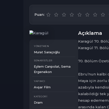
Puan:
Açıklama
Karagül 70. Bö
YÖNETMEN
Karagül 71. Böl
Murat Saraçoğlu
70. Bölüm Özeti
SENARISTLER
Eylem Canpolat, Sema
Ergenekon
Ebru’nun kalbi 
Maya için zorlu 
YAPIMCI
azabıyla kendisi
Avşar Film
kalabildiği tek
KATEGORI
hesap edememişti
Dram
arasında kalan O