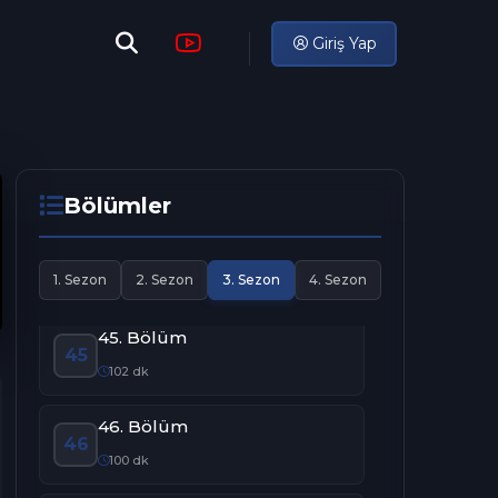
94 dk
Giriş Yap
42. Bölüm
42
109 dk
43. Bölüm
43
94 dk
Bölümler
44. Bölüm
44
1. Sezon
2. Sezon
3. Sezon
4. Sezon
102 dk
45. Bölüm
45
102 dk
46. Bölüm
46
100 dk