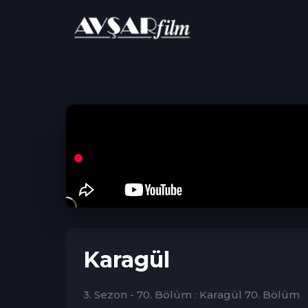
ANA SAYFA
Dram
Karagül
Karagül
3. Sezon - 70. Bölüm : Karagül 70. Bölüm