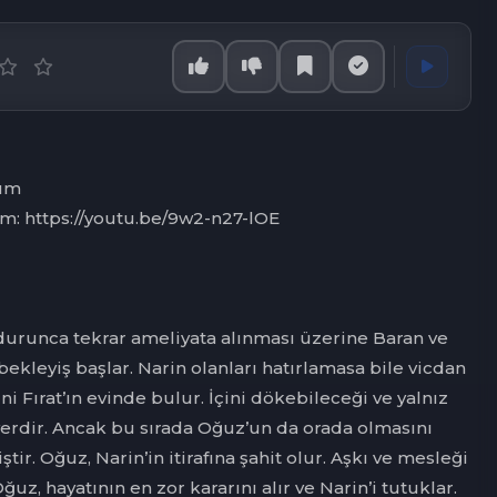
lüm
üm: https://youtu.be/9w2-n27-lOE
durunca tekrar ameliyata alınması üzerine Baran ve
bekleyiş başlar. Narin olanları hatırlamasa bile vicdan
ni Fırat’ın evinde bulur. İçini dökebileceği ve yalnız
 yerdir. Ancak bu sırada Oğuz’un da orada olmasını
r. Oğuz, Narin’in itirafına şahit olur. Aşkı ve mesleği
ğuz, hayatının en zor kararını alır ve Narin’i tutuklar.