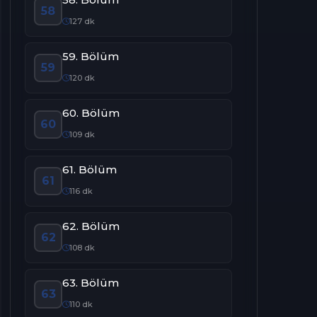
58
127 dk
59. Bölüm
59
120 dk
60. Bölüm
60
109 dk
61. Bölüm
61
116 dk
62. Bölüm
62
108 dk
63. Bölüm
63
110 dk