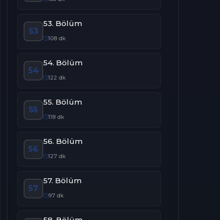
53. Bölüm
53
108 dk
54. Bölüm
54
122 dk
55. Bölüm
55
118 dk
56. Bölüm
56
127 dk
57. Bölüm
57
97 dk
58. Bölüm