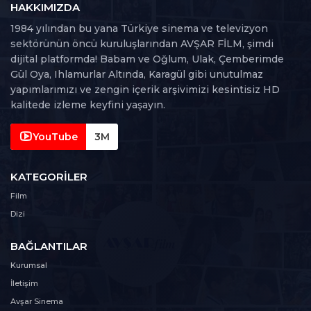
HAKKIMIZDA
53. Bölüm
1984 yılından bu yana Türkiye sinema ve televizyon
53
108 dk
sektörünün öncü kuruluşlarından AVŞAR FİLM, şimdi
dijital platformda! Babam ve Oğlum, Ulak, Çemberimde
54. Bölüm
Gül Oya, Ihlamurlar Altında, Karagül gibi unutulmaz
54
122 dk
yapımlarımızı ve zengin içerik arşivimizi kesintisiz HD
kalitede izleme keyfini yaşayın.
55. Bölüm
55
118 dk
YouTube
3M
56. Bölüm
KATEGORILER
56
127 dk
Film
Dizi
57. Bölüm
57
97 dk
BAĞLANTILAR
58. Bölüm
Kurumsal
58
127 dk
İletişim
Avşar Sinema