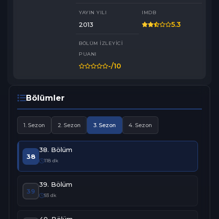
savaş silahı olacağı bu mücadelede en büyük zaafı ile vurulur.

YAYIN YILI
IMDB
Yapım: Avşar Film

5.3
2013
Yönetmen:  Murat Saraçoğlu

Senaryo:  Eylem Canpolat, Sema Ergenekon

BÖLÜM İZLEYICI
Oyuncular:

PUANI
Ece Uslu, Özlem Conker, Hilal Altınbilek, Mesut Akusta, Ogün 
-
/10
Kaptanoğlu, Hülya Duyar, Şerif Sezer, Mert Yazıcıoğlu, Sevda 
Erginci, Ayça Ayşin Turan, İlayda Çevik, Arda Erkuran, Can Atak, 
Turan Selçuk Yerikaya, Burak Çelik, Eser Karabil, Su Olgaç, Açelya 
Elmas, Feyzan Soykan, Deniz Durmaz, Özcan Deniz

Bölümler
Daha fazlası için  @avsarfilm  YouTube kanalına abone olun: 
http://bit.ly/AvsarFilmYoutube

1. Sezon
2. Sezon
3. Sezon
4. Sezon
#karagül #avşarfilm #dizi
38. Bölüm
38
118 dk
39. Bölüm
39
93 dk