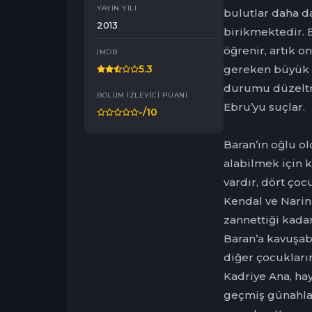
YAYIN YILI
bulutlar daha d
2013
birikmektedir. 
öğrenir, artık o
IMDB
gereken büyük b
5.3
durumu düzeltm
BÖLÜM İZLEYICI PUANI
Ebru’yu suçlar.
-
/10
Baran’ın oğlu o
alabilmek için k
vardır, dört ço
Kendal ve Narin
zannettiği kadar
Baran’a kavuşab
diğer çocukları
Kadriye Ana, ha
geçmiş günahlar