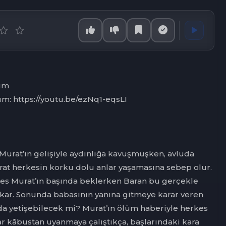
lüm
üm: https://youtu.be/ezNq1-eqsLI
 Murat’ın gelişiyle aydınlığa kavuşmuşken, avluda
urat herkesin korku dolu anlar yaşamasına sebep olur.
es Murat’ın başında beklerken Baran bu gerçekle
ar. Sonunda babasının yanına gitmeye karar veren
a yetişebilecek mi? Murat’ın ölüm haberiyle herkes
lar kâbustan uyanmaya çalıştıkça, başlarındaki kara