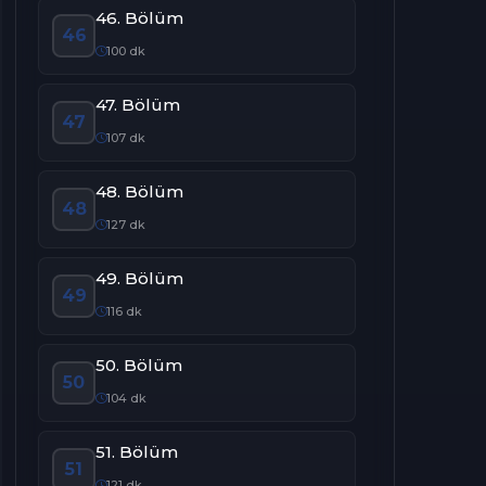
46. Bölüm
46
100 dk
47. Bölüm
47
107 dk
48. Bölüm
48
127 dk
49. Bölüm
49
116 dk
50. Bölüm
50
104 dk
51. Bölüm
51
121 dk