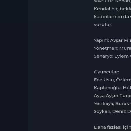
savrulur. Kenan
Kendal hiç bekl
kadınlarının da
vurulur.
Yapım: Avşar Fi
Yönetmen: Mura
Senaryo: Eylem
Oyuncular:
Ece Uslu, Özlem
Kaptanoğlu, Hüly
Ayça Ayşin Turan
Yerikaya, Burak 
Soykan, Deniz 
Daha fazlası iç