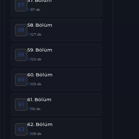
57. Bölüm
57
97 dk
58. Bölüm
58
127 dk
59. Bölüm
59
120 dk
60. Bölüm
60
109 dk
61. Bölüm
61
116 dk
62. Bölüm
62
108 dk