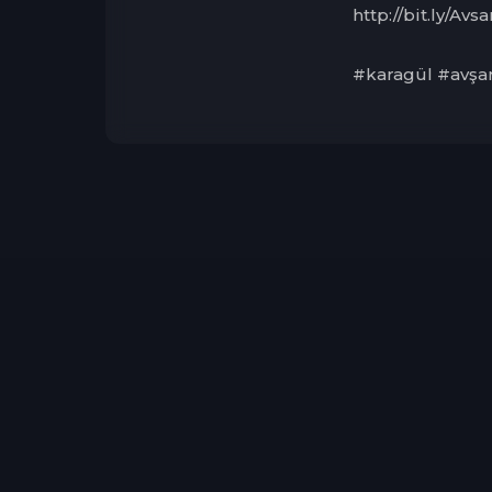
http://bit.ly/Av
#karagül #avşar