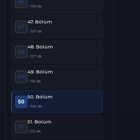
46
100 dk
47. Bölüm
47
107 dk
48. Bölüm
48
127 dk
49. Bölüm
49
116 dk
50. Bölüm
50
104 dk
51. Bölüm
51
121 dk