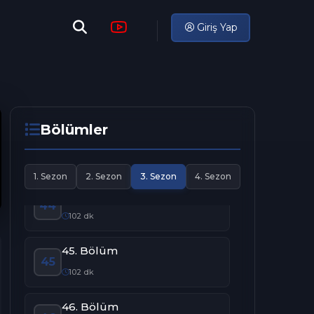
41. Bölüm
Giriş Yap
41
94 dk
42. Bölüm
42
109 dk
Bölümler
43. Bölüm
43
94 dk
1. Sezon
2. Sezon
3. Sezon
4. Sezon
44. Bölüm
44
102 dk
45. Bölüm
45
102 dk
46. Bölüm