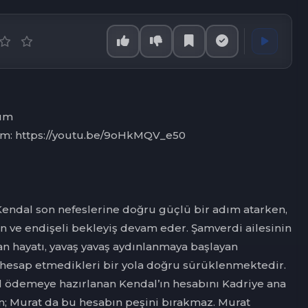
lüm
üm: https://youtu.be/9oHkMQV_e50
Kendal son nefeslerine doğru güçlü bir adım atarken,
n ve endişeli bekleyiş devam eder. Şamverdi ailesinin
lan hayatı, yavaş yavaş aydınlanmaya başlayan
 hesap etmedikleri bir yola doğru sürüklenmektedir.
 ödemeye hazırlanan Kendal’ın hesabını Kadriye ana
; Murat da bu hesabın peşini bırakmaz. Murat