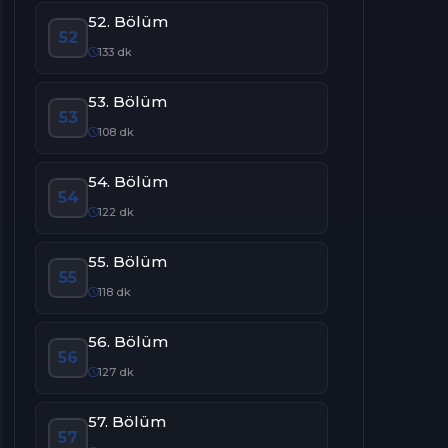
52. Bölüm
52
133 dk
53. Bölüm
53
108 dk
54. Bölüm
54
122 dk
55. Bölüm
55
118 dk
56. Bölüm
56
127 dk
57. Bölüm
57