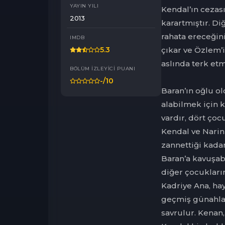
YAYIN YILI
Kendal’ın cezas
2013
karartmıştır. Di
rahata ereceğin
IMDB
çıkar ve Özlem’i
5.3
aslında terk et
BÖLÜM İZLEYICI PUANI
-
/10
Baran’ın oğlu o
alabilmek için k
vardır, dört ço
Kendal ve Narin
zannettiği kadar
Baran’a kavuşab
diğer çocukları
Kadriye Ana, ha
geçmiş günahlar
savrulur. Kenan