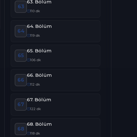
63. Bölüm
63
110 dk
64. Bölüm
64
119 dk
65. Bölüm
65
106 dk
66. Bölüm
66
112 dk
67. Bölüm
67
122 dk
68. Bölüm
68
118 dk