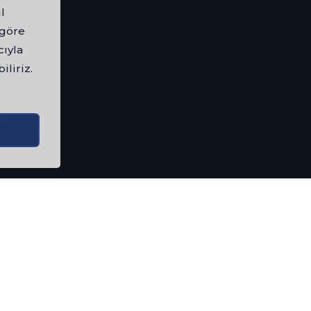
l
 göre
cıyla
iliriz.