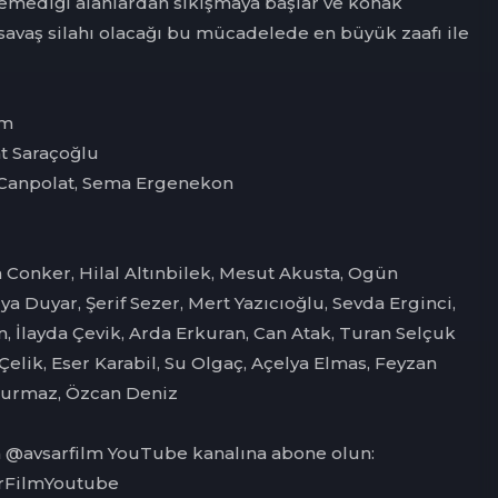
emediği alanlardan sıkışmaya başlar ve konak
 savaş silahı olacağı bu mücadelede en büyük zaafı ile
lm
t Saraçoğlu
 Canpolat, Sema Ergenekon
 Conker, Hilal Altınbilek, Mesut Akusta, Ogün
a Duyar, Şerif Sezer, Mert Yazıcıoğlu, Sevda Erginci,
, İlayda Çevik, Arda Erkuran, Can Atak, Turan Selçuk
Çelik, Eser Karabil, Su Olgaç, Açelya Elmas, Feyzan
Durmaz, Özcan Deniz
in @avsarfilm YouTube kanalına abone olun:
sarFilmYoutube