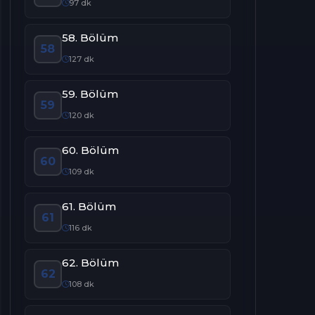
97 dk
58. Bölüm
58
127 dk
59. Bölüm
59
120 dk
60. Bölüm
60
109 dk
61. Bölüm
61
116 dk
62. Bölüm
62
108 dk