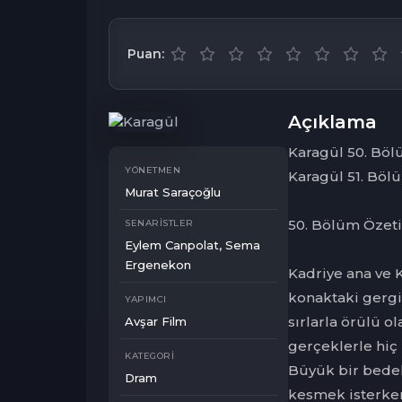
Puan:
Açıklama
Karagül 50. Bö
YÖNETMEN
Karagül 51. Böl
Murat Saraçoğlu
50. Bölüm Özeti
SENARISTLER
Eylem Canpolat, Sema
Ergenekon
Kadriye ana ve 
konaktaki gergi
YAPIMCI
sırlarla örülü o
Avşar Film
gerçeklerle hiç
KATEGORI
Büyük bir bedel
Dram
kesmek isterken