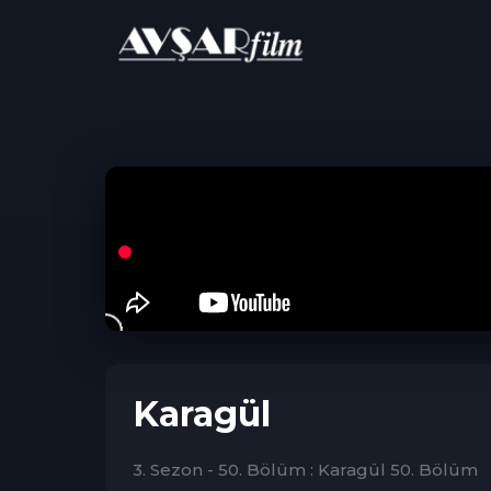
ANA SAYFA
Dram
Karagül
Karagül
3. Sezon - 50. Bölüm : Karagül 50. Bölüm