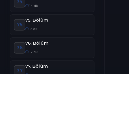
74
114 dk
75. Bölüm
75
115 dk
76. Bölüm
76
117 dk
77. Bölüm
77
119 dk