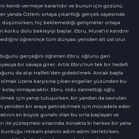
ını kendi vermeye kararlıdır ve bunun için gözünü
ğer yanda Özlem, ortaya çıkarttığı gerçek sayesinde
i düşünürken; hiç beklemediği gelişmeler ortaya
n korku dolu bekleyişi başlar. Ebru, Murat’ın kendini
mediğini öğrenince tüm dünyası yeniden alt üst olur.
lduğunu gerçeğini öğrenen Ebru, oğlunu geri
ıyasıya bir savaşa girer. Artık Ebru’nun tek bir hedefi
cuğunu da alıp Halfeti’den gidebilmek. Ancak başta
 olmak üzere karşısına çıkan engeller yüzünden bu
 kolay olmayacaktır. Ebru, öldü zannettiği oğlu
ilmek için yanıp tutuşurken, bir yandan da savrulan
nı yeniden bir araya getirebilmek için mücadele eder.
yatının en büyük günahı olan bu sırla başlayan ve
ı ile yüzleşmesi sırasında, konakta ki herkes bir yana
, kurduğu intikam planını adım adım ilerletirken,