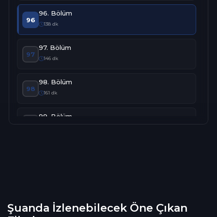
96. Bölüm
96
138 dk
97. Bölüm
97
146 dk
98. Bölüm
98
161 dk
99. Bölüm
99
120 dk
100. Bölüm
100
152 dk
101. Bölüm
101
119 dk
Şuanda İzlenebilecek Öne Çıkan