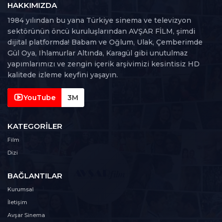
115 dk
HAKKIMIZDA
1984 yılından bu yana Türkiye sinema ve televizyon
109. Bölüm
sektörünün öncü kuruluşlarından AVŞAR FİLM, şimdi
109
128 dk
dijital platformda! Babam ve Oğlum, Ulak, Çemberimde
Gül Oya, Ihlamurlar Altında, Karagül gibi unutulmaz
110. Bölüm
yapımlarımızı ve zengin içerik arşivimizi kesintisiz HD
110
123 dk
kalitede izleme keyfini yaşayın.
111. Bölüm
YouTube
3M
111
125 dk
KATEGORILER
112. Bölüm
112
Film
120 dk
Dizi
113. Bölüm
113
BAĞLANTILAR
132 dk
Kurumsal
114. Bölüm
İletişim
114
126 dk
Avşar Sinema