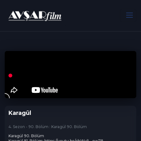
ANA SAYFA
Dram
Karagül
Karagül
4. Sezon - 90. Bölüm : Karagül 90. Bölüm
Karagül 90. Bölüm

Karagül 91. Bölüm: https://youtu.be/chWvlL_ow78
