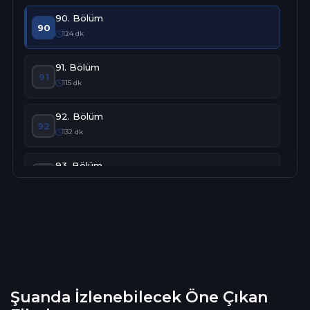
90. Bölüm
90
124 dk
91. Bölüm
91
115 dk
92. Bölüm
92
132 dk
93. Bölüm
93
134 dk
94. Bölüm
94
136 dk
95. Bölüm
95
124 dk
Şuanda İzlenebilecek Öne Çıkan