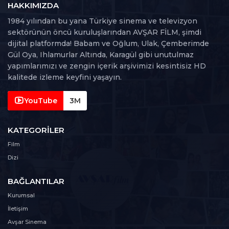
126 dk
HAKKIMIZDA
1984 yılından bu yana Türkiye sinema ve televizyon
103. Bölüm
sektörünün öncü kuruluşlarından AVŞAR FİLM, şimdi
103
123 dk
dijital platformda! Babam ve Oğlum, Ulak, Çemberimde
Gül Oya, Ihlamurlar Altında, Karagül gibi unutulmaz
104. Bölüm
yapımlarımızı ve zengin içerik arşivimizi kesintisiz HD
104
130 dk
kalitede izleme keyfini yaşayın.
105. Bölüm
YouTube
3M
105
122 dk
KATEGORILER
106. Bölüm
106
Film
124 dk
Dizi
107. Bölüm
107
BAĞLANTILAR
125 dk
Kurumsal
108. Bölüm
İletişim
108
115 dk
Avşar Sinema