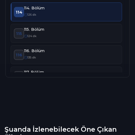
114. Bölüm
114
126 dk
115. Bölüm
115
124 dk
116. Bölüm
116
135 dk
117. Bölüm
117
127 dk
118. Bölüm
118
133 dk
119. Bölüm
119
132 dk
Şuanda İzlenebilecek Öne Çıkan