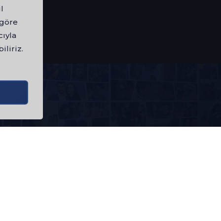
l
 göre
cıyla
iliriz.
KATEGORILER
BAĞLANTILAR
A
Film
Kurumsal
Sa
du
Dizi
İletişim
Avşar Sinema