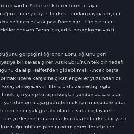
erdi vardır. Sırlar artık birer birer ortaya
nağın içinde yaşayan herkes bundan payına düşeni
 bu sefer en büyük payı Baran alır… Hiç bir suçu
deller ödeyen Baran için, artık hesaplaşma vakti
lduğunu gerçeğini öğrenen Ebru, oğlunu geri
ıyasıya bir savaşa girer. Artık Ebru’nun tek bir hedefi
cuğunu da alıp Halfeti’den gidebilmek. Ancak başta
 olmak üzere karşısına çıkan engeller yüzünden bu
 kolay olmayacaktır. Ebru, öldü zannettiği oğlu
ilmek için yanıp tutuşurken, bir yandan da savrulan
nı yeniden bir araya getirebilmek için mücadele eder.
yatının en büyük günahı olan bu sırla başlayan ve
ı ile yüzleşmesi sırasında, konakta ki herkes bir yana
, kurduğu intikam planını adım adım ilerletirken,