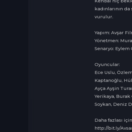
Kendal hiç bekl
kadınlarının da
vurulur.
Yapım: Avşar Fi
Yönetmen: Mura
Senaryo: Eylem
Oyuncular:
Ece Uslu, Özlem
Kaptanoğlu, Hüly
Ayça Ayşin Turan
Yerikaya, Burak 
Soykan, Deniz 
Daha fazlası iç
http://bit.ly/Av