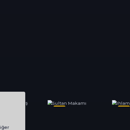
izi
Dizi
Di
iğer