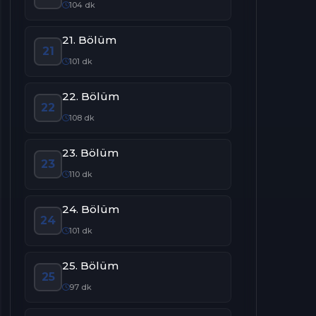
104 dk
21. Bölüm
21
101 dk
22. Bölüm
22
108 dk
23. Bölüm
23
110 dk
24. Bölüm
24
101 dk
25. Bölüm
25
97 dk