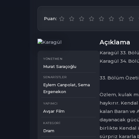
Puan:
Açıklama
Karagül 33. Bö
YÖNETMEN
Karagül 34. Böl
Murat Saraçoğlu
33. Bölüm Özeti
SENARISTLER
Eylem Canpolat, Sema
Ergenekon
Özlem, kulak mi
haykırır. Kendal
YAPIMCI
kalan Baran ve A
Avşar Film
dayanacak gücü 
KATEGORI
birlikte Kendal 
Dram
sürpriz kararla 