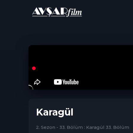
ANA SAYFA
Dram
Karagül
Karagül
2. Sezon - 33. Bölüm : Karagül 33. Bölüm