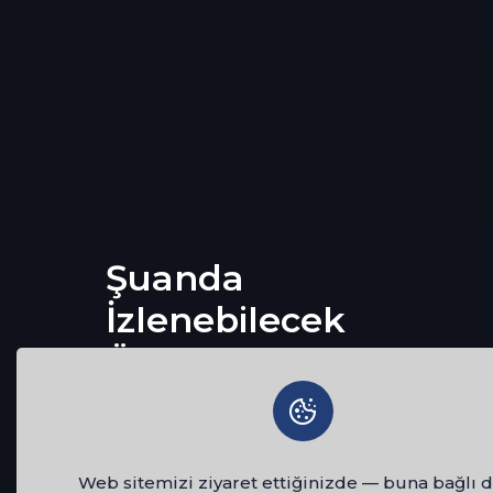
Şuanda
İzlenebilecek
Öne Çıkan
Filmler
Dizi
Film
D
Bunları Beğenebilirsiniz
Web sitemizi ziyaret ettiğinizde — buna bağlı d