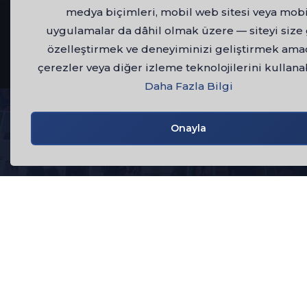
medya biçimleri, mobil web sitesi veya mobi
uygulamalar da dâhil olmak üzere — siteyi size
özelleştirmek ve deneyiminizi geliştirmek ama
çerezler veya diğer izleme teknolojilerini kullanab
Daha Fazla Bilgi
Onayla
HAKKIMIZDA
1984 yılından bu yana Türkiye sinema ve
televizyon sektörünün öncü kuruluşlarından
AVŞAR FİLM, şimdi dijital platformda! Babam ve
Oğlum, Ulak, Çemberimde Gül Oya, Ihlamurlar
Altında, Karagül gibi unutulmaz yapımlarımızı ve
zengin içerik arşivimizi kesintisiz HD kalitede