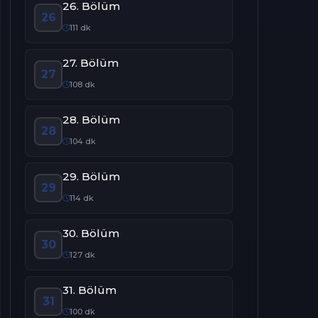
26. Bölüm
26
111 dk
27. Bölüm
27
108 dk
28. Bölüm
28
104 dk
29. Bölüm
29
114 dk
30. Bölüm
30
127 dk
31. Bölüm
31
100 dk