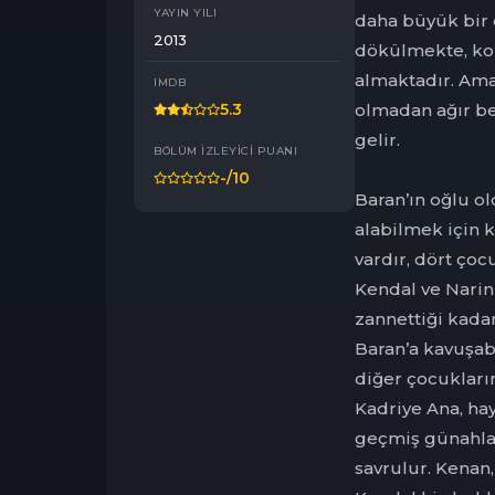
YAYIN YILI
daha büyük bir d
2013
dökülmekte, ko
almaktadır. Ama
IMDB
olmadan ağır be
5.3
gelir.
BÖLÜM İZLEYICI PUANI
-
/10
Baran’ın oğlu o
alabilmek için k
vardır, dört ço
Kendal ve Narin
zannettiği kadar
Baran’a kavuşab
diğer çocukları
Kadriye Ana, ha
geçmiş günahlar
savrulur. Kenan