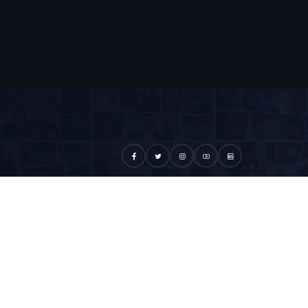
BONE OL
dece Avşar Film’e özel diziler, filmler ve
yurular için abone olun