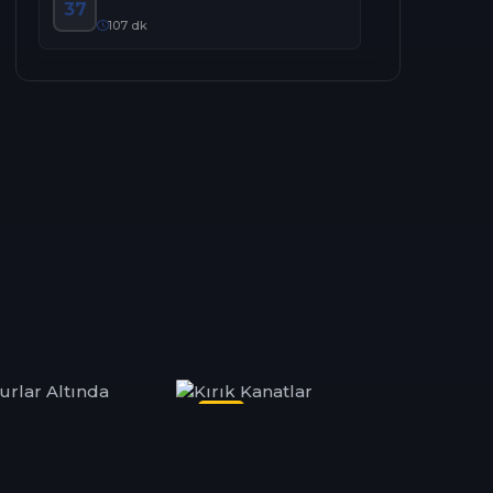
37
107 dk
zi
Dizi
Diz