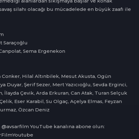
emediği alanlardan sıkışmaya başlar ve konak
 savaş silahı olacağı bu mücadelede en büyük zaafı ile
lm
t Saraçoğlu
 Canpolat, Sema Ergenekon
 Conker, Hilal Altınbilek, Mesut Akusta, Ogün
a Duyar, Şerif Sezer, Mert Yazıcıoğlu, Sevda Erginci,
, İlayda Çevik, Arda Erkuran, Can Atak, Turan Selçuk
Çelik, Eser Karabil, Su Olgaç, Açelya Elmas, Feyzan
Durmaz, Özcan Deniz
in @avsarfilm YouTube kanalına abone olun:
sarFilmYoutube