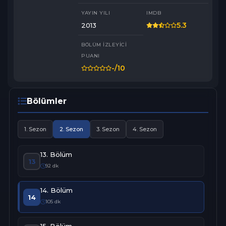
YAYIN YILI
IMDB
Oyuncular:

Ece Uslu, Özlem Conker, Hilal Altınbilek, Mesut Akusta, Ogün 
5.3
2013
Kaptanoğlu, Hülya Duyar, Şerif Sezer, Mert Yazıcıoğlu, Sevda 
Erginci, Ayça Ayşin Turan, İlayda Çevik, Arda Erkuran, Can Atak, 
BÖLÜM İZLEYICI
Turan Selçuk Yerikaya, Burak Çelik, Eser Karabil, Su Olgaç, Açelya 
Elmas, Feyzan Soykan, Deniz Durmaz, Özcan Deniz

PUANI
-
/10
Daha fazlası için  @avsarfilm  YouTube kanalına abone olun: 
http://bit.ly/AvsarFilmYoutube

#karagül #avşarfilm #dizi
Bölümler
1. Sezon
2. Sezon
3. Sezon
4. Sezon
13. Bölüm
13
92 dk
14. Bölüm
14
105 dk