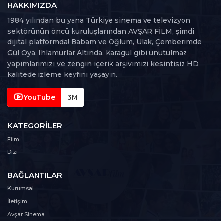
HAKKIMIZDA
28. Bölüm
1984 yılından bu yana Türkiye sinema ve televizyon
28
104 dk
sektörünün öncü kuruluşlarından AVŞAR FİLM, şimdi
dijital platformda! Babam ve Oğlum, Ulak, Çemberimde
29. Bölüm
Gül Oya, Ihlamurlar Altında, Karagül gibi unutulmaz
29
114 dk
yapımlarımızı ve zengin içerik arşivimizi kesintisiz HD
kalitede izleme keyfini yaşayın.
30. Bölüm
30
127 dk
YouTube
3M
31. Bölüm
KATEGORILER
31
100 dk
Film
Dizi
32. Bölüm
32
98 dk
BAĞLANTILAR
33. Bölüm
Kurumsal
33
119 dk
İletişim
Avşar Sinema