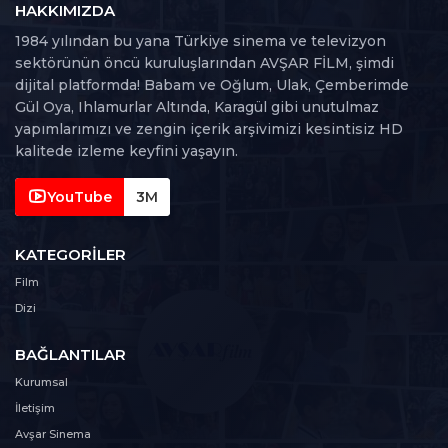
113 dk
HAKKIMIZDA
1984 yılından bu yana Türkiye sinema ve televizyon
35. Bölüm
sektörünün öncü kuruluşlarından AVŞAR FİLM, şimdi
35
106 dk
dijital platformda! Babam ve Oğlum, Ulak, Çemberimde
Gül Oya, Ihlamurlar Altında, Karagül gibi unutulmaz
36. Bölüm
yapımlarımızı ve zengin içerik arşivimizi kesintisiz HD
36
109 dk
kalitede izleme keyfini yaşayın.
37. Bölüm
YouTube
3M
37
107 dk
KATEGORILER
Film
Dizi
BAĞLANTILAR
Kurumsal
İletişim
Avşar Sinema