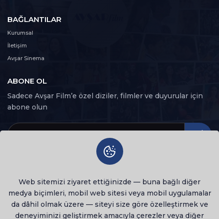
BAĞLANTILAR
Kurumsal
İletişim
Avşar Sinema
ABONE OL
Sadece Avşar Film’e özel diziler, filmler ve duyurular için
abone olun
Web sitemizi ziyaret ettiğinizde — buna bağlı diğer
medya biçimleri, mobil web sitesi veya mobil uygulamalar
da dâhil olmak üzere — siteyi size göre özelleştirmek ve
deneyiminizi geliştirmek amacıyla çerezler veya diğer