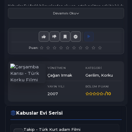
Kabuslar Evi farklı hikayelerden oluşan, ortak noktası eski bir köşk 
ve bir emlakçı olan bir gerilim-korku dizisi. Serinin senaryosu ve 
Devamını Oku
bazı bölümlerinin yönetmenliği Babam ve Oğlum, Dedemin 
İnsanları gibi filmleri yaratan Çağan Irmak'a ait. 

Daha fazla bilgi: http://www.sinemalar.com/film/3511/kabuslar-
evi-carsamba-karisi
Puan:
YÖNETMEN
KATEGORI
Çağan Irmak
Gerilim
,
Korku
YAYIN YILI
BÖLÜM PUANI
-
/10
2007
Kabuslar Evi Serisi
Takip - Türk Kurt adam Filmi