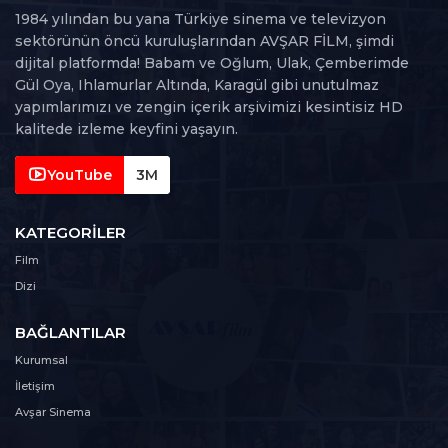
1984 yılından bu yana Türkiye sinema ve televizyon
sektörünün öncü kuruluşlarından AVŞAR FİLM, şimdi
dijital platformda! Babam ve Oğlum, Ulak, Çemberimde
Gül Oya, Ihlamurlar Altında, Karagül gibi unutulmaz
yapımlarımızı ve zengin içerik arşivimizi kesintisiz HD
kalitede izleme keyfini yaşayın.
YouTube
3M
KATEGORILER
Film
Dizi
BAĞLANTILAR
Kurumsal
İletişim
Avşar Sinema