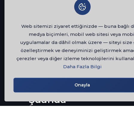
Web sitemizi ziyaret ettiğinizde — buna bağlı d
medya biçimleri, mobil web sitesi veya mobi
uygulamalar da dâhil olmak üzere — siteyi size
özelleştirmek ve deneyiminizi geliştirmek ama
çerezler veya diğer izleme teknolojilerini kullanab
Daha Fazla Bilgi
Onayla
Şuanda
İzlenebilecek
Öne Çıkan
Filmler