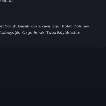
n Bulut
et Çoruh, Başak Köklükaya, Uğur Polat, Dolunay
 Atabeyoğlu, Özge Borak, Tuba Büyüküstün