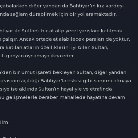
abalarken diğer yandan da Bahtiyar’ın kız kardeşi
ında sağlam durabilmek için bir yol aramaktadır.
tiyar ile Sultan’ı bir at alıp yerel yarışlara katılmak
 çalışır. Ancak ortada at alabilecek paraları da yoktur.
a katılan atların özelliklerini iyi bilen Sultan,
tılı ganyan oynamaya ikna eder.
e’den bir umut işareti bekleyen Sultan, diğer yandan
arasının açıldığı Bahtiyar’la eskisi gibi samimi olmaya
siye ise aklında Sultan’ın hayaliyle ve etrafında
bu gelişmelerle beraber mahallede hayatına devam
Film