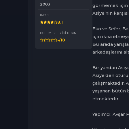
2003
görmemek için ç
Asiye’nin karşıs
IMDB
8.1
Eko ve Sefer, Bah
BÖLÜM İZLEYICI PUANI
için ikna etmeye
-
/10
Bu arada yarışlar
arkadaşlarını al
Bir yandan Asiy
Asiye’den ötürü 
çalışmaktadır. A
yaşanan bütün 
etmektedir
Yapımcı: Avşar 