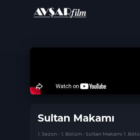
ANA SAYFA
Dram
Sultan Makamı
Sultan Makamı
1. Sezon - 1. Bölüm : Sultan Makamı 1. Böl