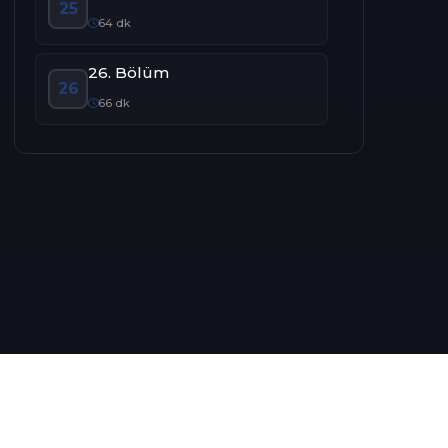
25
64 dk
26. Bölüm
26
66 dk