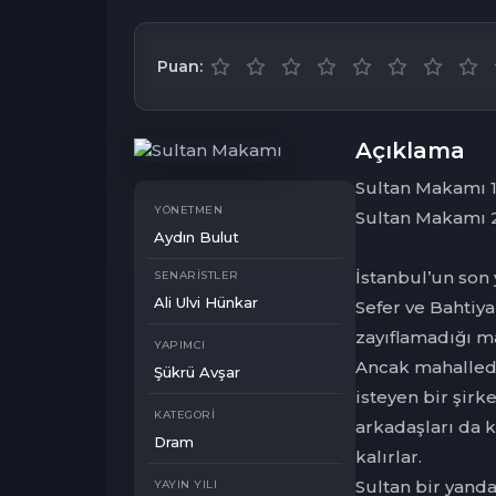
Puan:
Açıklama
Sultan Makamı 
YÖNETMEN
Sultan Makamı 2
Aydın Bulut
İstanbul’un son 
SENARISTLER
Ali Ulvi Hünkar
Sefer ve Bahtiyar
zayıflamadığı m
YAPIMCI
Ancak mahallede
Şükrü Avşar
isteyen bir şirke
KATEGORI
arkadaşları da 
Dram
kalırlar.
Sultan bir yand
YAYIN YILI