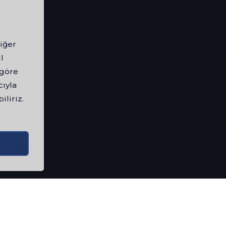
iğer
l
 göre
cıyla
iliriz.