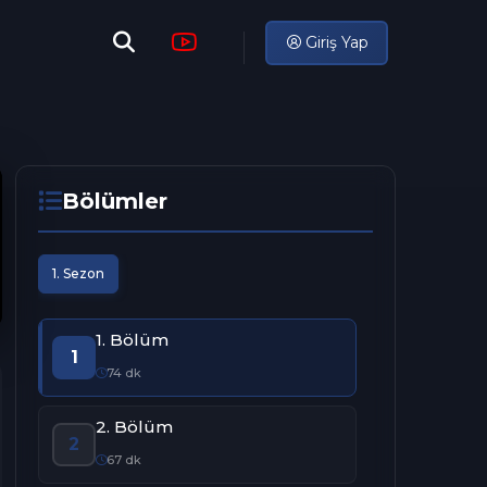
Giriş Yap
Bölümler
1. Sezon
1. Bölüm
1
74 dk
2. Bölüm
2
67 dk