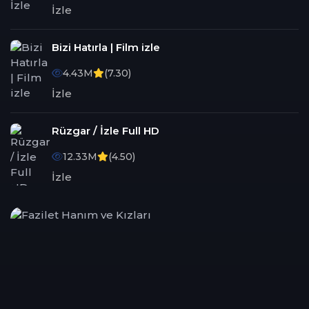
İzle
Bizi Hatırla | Film izle
4.43M
(7.30)
İzle
Rüzgar / İzle Full HD
12.33M
(4.50)
İzle