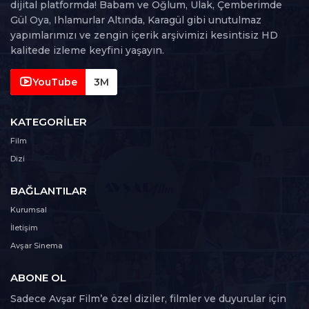
dijital platformda! Babam ve Oğlum, Ulak, Çemberimde
Gül Oya, Ihlamurlar Altında, Karagül gibi unutulmaz
yapımlarımızı ve zengin içerik arşivimizi kesintisiz HD
kalitede izleme keyfini yaşayın.
YouTube
3M
KATEGORILER
Film
Dizi
BAĞLANTILAR
Kurumsal
İletişim
Avşar Sinema
ABONE OL
Sadece Avşar Film’e özel diziler, filmler ve duyurular için