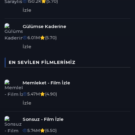
150.2K
(5.70)
İzle
Gülümse Kaderine
6.01M
(5.70)
İzle
EN SEVILEN FILMLERIMIZ
Memleket - Film İzle
5.47M
(4.90)
İzle
Sonsuz - Film İzle
5.74M
(6.50)