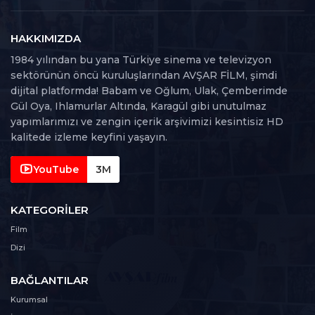
15. Bölüm
15
107 dk
HAKKIMIZDA
16. Bölüm
1984 yılından bu yana Türkiye sinema ve televizyon
16
92 dk
sektörünün öncü kuruluşlarından AVŞAR FİLM, şimdi
dijital platformda! Babam ve Oğlum, Ulak, Çemberimde
17. Bölüm
Gül Oya, Ihlamurlar Altında, Karagül gibi unutulmaz
17
113 dk
yapımlarımızı ve zengin içerik arşivimizi kesintisiz HD
kalitede izleme keyfini yaşayın.
18. Bölüm
18
104 dk
YouTube
3M
19. Bölüm
KATEGORILER
19
102 dk
Film
Dizi
20. Bölüm
20
99 dk
BAĞLANTILAR
21. Bölüm
Kurumsal
21