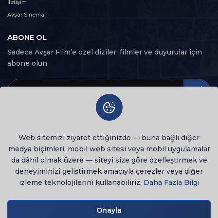
99 dk
İletişim
Avşar Sinema
22. Bölüm
22
90 dk
ABONE OL
Sadece Avşar Film’e özel diziler, filmler ve duyurular için
23. Bölüm
abone olun
23
109 dk
24. Bölüm
24
99 dk
25. Bölüm
25
Web sitemizi ziyaret ettiğinizde — buna bağlı diğer
105 dk
medya biçimleri, mobil web sitesi veya mobil uygulamalar
da dâhil olmak üzere — siteyi size göre özelleştirmek ve
26. Bölüm
26
deneyiminizi geliştirmek amacıyla çerezler veya diğer
111 dk
izleme teknolojilerini kullanabiliriz.
Daha Fazla Bilgi
© 2026 Tüm Hakları Saklıdır
27. Bölüm
lenovo notebook
27
120 dk
Onayla
Gizlilik Politikası
Kullanım Şartları