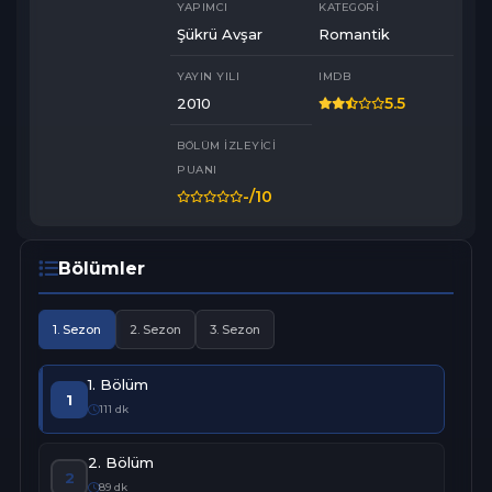
YAPIMCI
KATEGORI
Şükrü Avşar
Romantik
#FOX #yergökaşk #birceakalay #muratünalmış
YAYIN YILI
IMDB
5.5
2010
BÖLÜM İZLEYICI
PUANI
-
/10
Bölümler
1. Sezon
2. Sezon
3. Sezon
1. Bölüm
1
111 dk
2. Bölüm
2
89 dk