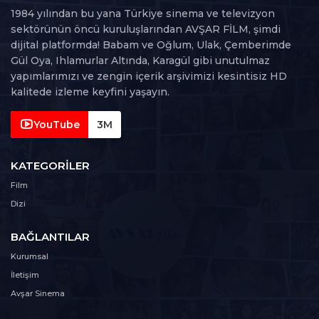
25. Bölüm
1984 yılından bu yana Türkiye sinema ve televizyon
25
143 dk
sektörünün öncü kuruluşlarından AVŞAR FİLM, şimdi
dijital platformda! Babam ve Oğlum, Ulak, Çemberimde
26. Bölüm
Gül Oya, Ihlamurlar Altında, Karagül gibi unutulmaz
26
144 dk
yapımlarımızı ve zengin içerik arşivimizi kesintisiz HD
kalitede izleme keyfini yaşayın.
27. Bölüm
27
153 dk
YouTube
3M
28. Bölüm
KATEGORILER
28
151 dk
Film
Dizi
29. Bölüm
29
164 dk
BAĞLANTILAR
30. Bölüm
Kurumsal
30
141 dk
İletişim
Avşar Sinema
31. Bölüm
31