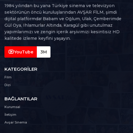
1984 yılından bu yana Türkiye sinema ve televizyon
59. Bölüm
sektörünün öncü kuruluşlarından AVŞAR FİLM, şimdi
59
75 dk
dijital platformda! Babam ve Oğlum, Ulak, Çemberimde
Gül Oya, Ihlamurlar Altında, Karagül gibi unutulmaz
60. Bölüm
yapımlarımızı ve zengin içerik arşivimizi kesintisiz HD
60
89 dk
kalitede izleme keyfini yaşayın.
61. Bölüm
YouTube
3M
61
84 dk
KATEGORILER
62. Bölüm
62
Film
88 dk
Dizi
63. Bölüm
63
BAĞLANTILAR
80 dk
Kurumsal
64. Bölüm
İletişim
64
89 dk
Avşar Sinema