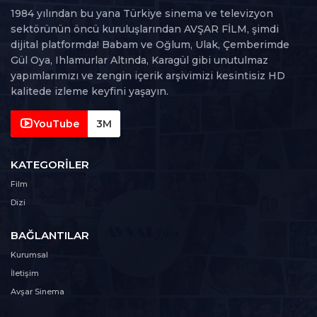
1984 yılından bu yana Türkiye sinema ve televizyon
57. Bölüm
sektörünün öncü kuruluşlarından AVŞAR FİLM, şimdi
57
86 dk
dijital platformda! Babam ve Oğlum, Ulak, Çemberimde
Gül Oya, Ihlamurlar Altında, Karagül gibi unutulmaz
58. Bölüm
yapımlarımızı ve zengin içerik arşivimizi kesintisiz HD
58
81 dk
kalitede izleme keyfini yaşayın.
59. Bölüm
YouTube
3M
59
75 dk
KATEGORILER
60. Bölüm
60
Film
89 dk
Dizi
61. Bölüm
61
BAĞLANTILAR
84 dk
Kurumsal
62. Bölüm
İletişim
62
88 dk
Avşar Sinema