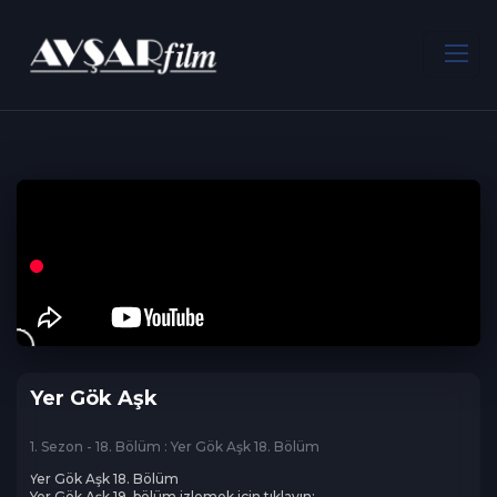
ANA SAYFA
Romantik
Yer Gök Aşk
1. Bölüm
1
111 dk
2. Bölüm
2
89 dk
3. Bölüm
Yer Gök Aşk
3
87 dk
1. Sezon - 18. Bölüm : Yer Gök Aşk 18. Bölüm
4. Bölüm
Yer Gök Aşk 18. Bölüm

4
89 dk
Yer Gök Aşk 19. bölüm izlemek için tıklayın: 