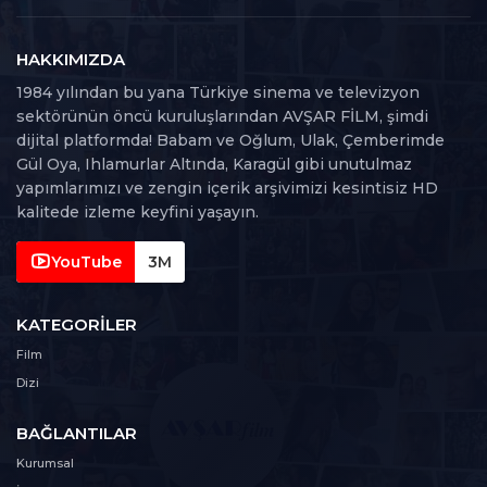
30. Bölüm
30
96 dk
HAKKIMIZDA
1984 yılından bu yana Türkiye sinema ve televizyon
31. Bölüm
sektörünün öncü kuruluşlarından AVŞAR FİLM, şimdi
31
119 dk
dijital platformda! Babam ve Oğlum, Ulak, Çemberimde
Gül Oya, Ihlamurlar Altında, Karagül gibi unutulmaz
32. Bölüm
yapımlarımızı ve zengin içerik arşivimizi kesintisiz HD
32
89 dk
kalitede izleme keyfini yaşayın.
33. Bölüm
YouTube
3M
33
110 dk
KATEGORILER
34. Bölüm
34
Film
108 dk
Dizi
35. Bölüm
35
BAĞLANTILAR
91 dk
Kurumsal