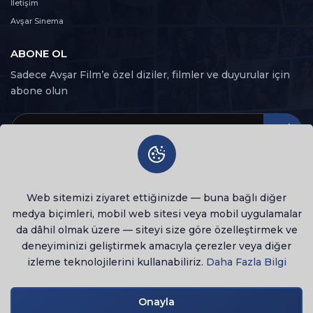
36. Bölüm
İletişim
36
94 dk
Avşar Sinema
ABONE OL
37. Bölüm
37
92 dk
Sadece Avşar Film’e özel diziler, filmler ve duyurular için
abone olun
38. Bölüm
38
115 dk
39. Bölüm
39
126 dk
Web sitemizi ziyaret ettiğinizde — buna bağlı diğer
40. Bölüm
40
medya biçimleri, mobil web sitesi veya mobil uygulamalar
111 dk
da dâhil olmak üzere — siteyi size göre özelleştirmek ve
deneyiminizi geliştirmek amacıyla çerezler veya diğer
41. Bölüm
41
izleme teknolojilerini kullanabiliriz.
Daha Fazla Bilgi
121 dk
© 2026 Tüm Hakları Saklıdır
lenovo notebook
42. Bölüm
Onayla
Gizlilik Politikası
Kullanım Şartları
42