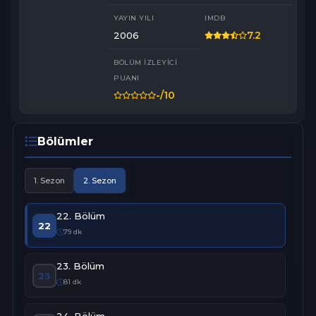
Mehmet Ali Nuroğlu - Nevzat

YAYIN YILI
IMDB
Şemsi İnkaya - Muhtar

Türkü Hazer - Zeynep

7.2
2006
Saygın Soysal - Çavuş Yunus

Tolga Tecer - İttihatçı

BÖLÜM İZLEYICI
Berk Hakman - Hristo

Ceren Şekercioğlu - Leyla

PUANI
Ali Ulvi Hünkar - Mustafa Kemal

-
/10
#KırıkKanatlar
Bölümler
1. Sezon
2. Sezon
22. Bölüm
22
79 dk
23. Bölüm
23
81 dk