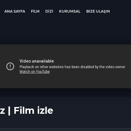
 izle
ANA SAYFA
FİLM
DİZİ
KURUMSAL
BİZE ULAŞIN
z | Film izle