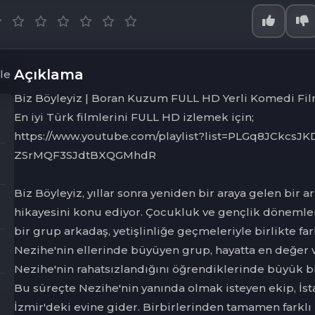
Açıklama
Biz Böyleyiz | Boran Kuzum FULL HD Yerli Komedi Film
En iyi Türk filmlerini FULL HD izlemek için;
https://www.youtube.com/playlist?list=PLGq8JCkcsJK
ZSrMQF3SJdtBXQGMhdR
Biz Böyleyiz, yıllar sonra yeniden bir araya gelen bir
hikayesini konu ediyor. Çocukluk ve gençlik dönemler
bir grup arkadaş, yetişlinliğe geçmeleriyle birlikte far
Nezihe'nin ellerinde büyüyen grup, hayatta en değer v
Nezihe'nin rahatsızlandığını öğrendiklerinde büyük bi
Bu süreçte Nezihe'nin yanında olmak isteyen ekip, İs
İzmir'deki evine gider. Birbirlerinden tamamen farklı