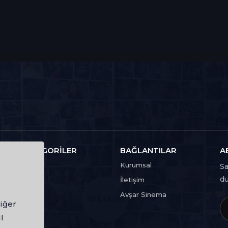
KATEGORILER
BAĞLANTILAR
A
Film
Kurumsal
Sa
du
Dizi
İletişim
Avşar Sinema
iğer
l