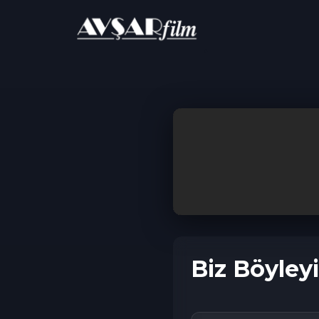
ANA SAYFA
Dram
Biz Böyleyiz | Film
Biz Böyleyi