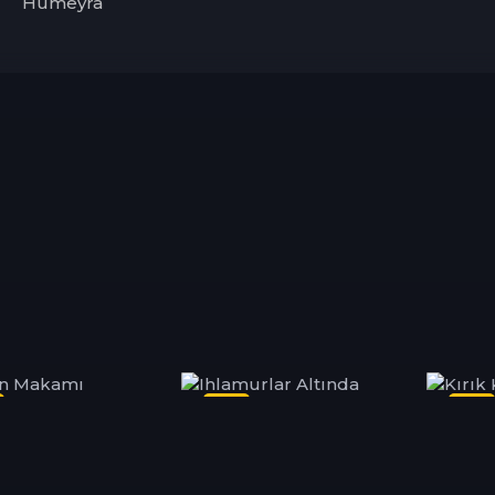
Hümeyra
Dizi
Dizi