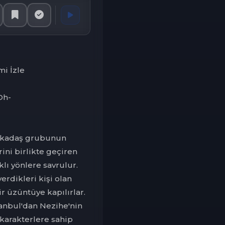
i İzle
Dh-
 arkadaş grubunun
ini birlikte geçiren
klı yönlere savrulur.
erdikleri kişi olan
r üzüntüye kapılırlar.
tanbul'dan Nezihe'nin
 karakterlere sahip