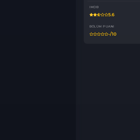
IMDB
5.6
BÖLÜM PUANI
-
/10