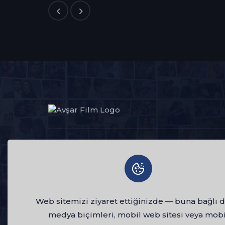
HAKKIMIZDA
1984 yılından bu yana Türkiye sinema ve
televizyon sektörünün öncü kuruluşlarından
AVŞAR FİLM, şimdi dijital platformda! Babam ve
Oğlum, Ulak, Çemberimde Gül Oya, Ihlamurlar
Web sitemizi ziyaret ettiğinizde — buna bağlı d
Altında, Karagül gibi unutulmaz yapımlarımızı ve
medya biçimleri, mobil web sitesi veya mobi
zengin içerik arşivimizi kesintisiz HD kalitede