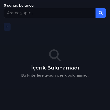
0
sonuç bulundu
Tüm Kategoriler
Dram
17
Romantik
8
Aile
1
Komedi
17
Aksiyon
2
İçerik Bulunamadı
Gerilim
15
Bu kriterlere uygun içerik bulunamadı.
Korku
14
Filtreleri Temizle
Gizemli
1
Fantastik
1