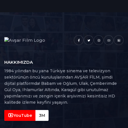
Suç
1
Tarih
2
Macera
1
HAKKIMIZDA
1984 yılından bu yana Türkiye sinema ve televizyon
sektörünün öncü kuruluşlarından AVŞAR FİLM, şimdi
dijital platformda! Babam ve Oğlum, Ulak, Çemberimde
Gül Oya, Ihlamurlar Altında, Karagül gibi unutulmaz
yapımlarımızı ve zengin içerik arşivimizi kesintisiz HD
kalitede izleme keyfini yaşayın.
YouTube
3M