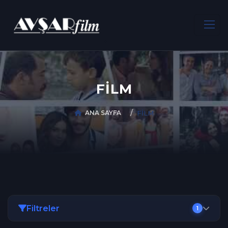
FİLM
ANA SAYFA
FİLM
Filtreler
1