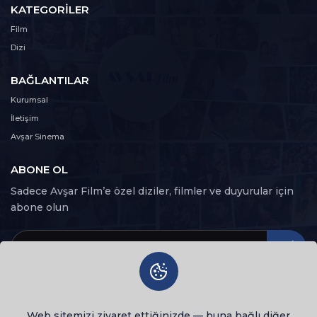
KATEGORILER
Film
Dizi
BAĞLANTILAR
Kurumsal
İletişim
Avşar Sinema
ABONE OL
Sadece Avşar Film’e özel diziler, filmler ve duyurular için
abone olun
Web sitemizi ziyaret ettiğinizde — buna bağlı diğer