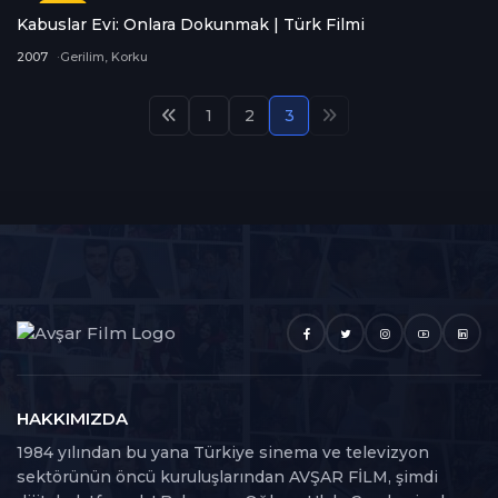
Suç
1
Film
Kabuslar Evi: Onlara Dokunmak | Türk Filmi
Tarih
2
2007
Gerilim, Korku
Macera
1
1
2
3
HAKKIMIZDA
1984 yılından bu yana Türkiye sinema ve televizyon
sektörünün öncü kuruluşlarından AVŞAR FİLM, şimdi