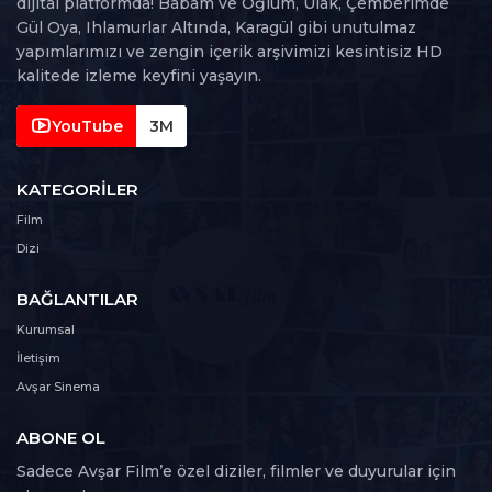
dijital platformda! Babam ve Oğlum, Ulak, Çemberimde
Gül Oya, Ihlamurlar Altında, Karagül gibi unutulmaz
yapımlarımızı ve zengin içerik arşivimizi kesintisiz HD
kalitede izleme keyfini yaşayın.
YouTube
3M
KATEGORILER
Film
Dizi
BAĞLANTILAR
Kurumsal
İletişim
Avşar Sinema
ABONE OL
Sadece Avşar Film’e özel diziler, filmler ve duyurular için