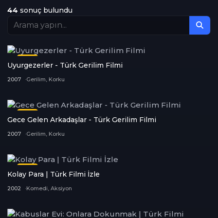
44
sonuç bulundu
Tüm Kategoriler
Dram
17
Romantik
8
Film
Uyurgezerler - Türk Gerilim Filmi
Aile
1
2007
Gerilim, Korku
Komedi
17
Film
Aksiyon
2
Gece Gelen Arkadaşlar - Türk Gerilim Filmi
2007
Gerilim, Korku
Gerilim
15
Korku
14
Film
Kolay Para | Türk Filmi İzle
Gizemli
1
2002
Komedi, Aksiyon
Fantastik
1