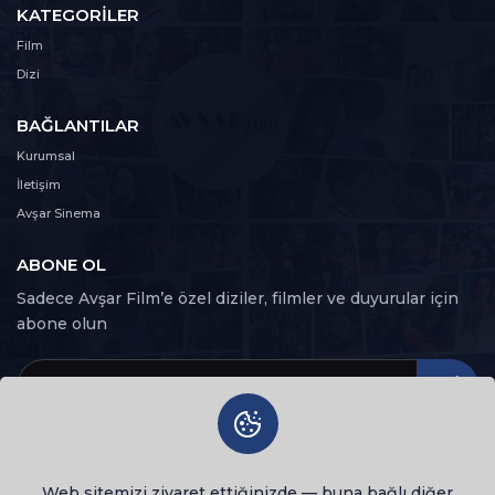
KATEGORILER
Film
Dizi
BAĞLANTILAR
Kurumsal
İletişim
Avşar Sinema
ABONE OL
Sadece Avşar Film’e özel diziler, filmler ve duyurular için
abone olun
Web sitemizi ziyaret ettiğinizde — buna bağlı diğer