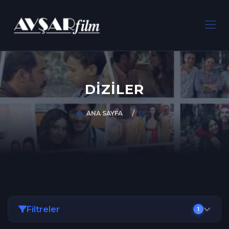
DİZİLER
ANA SAYFA
DİZİ
Filtreler
1