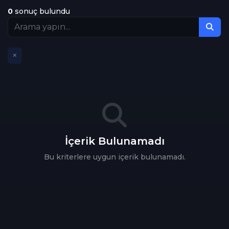
0
sonuç bulundu
Tüm Kategoriler
Dram
11
Romantik
4
Tarih
1
Filtreleri Temizle
İçerik Bulunamadı
Bu kriterlere uygun içerik bulunamadı.